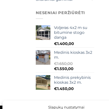
NESENIAI PERŽIŪRĖTI
Voljeras 4x2 m su
bitumine stogo
danga
€
1.400,00
Medinis kioskas 3x2
m.
€
1.650,00
Original
Current
€
1.550,00
price
price
Medinis prekybinis
was:
is:
kioskas 3x2 m.
€1.650,00.
€1.550,00.
€
1.450,00
Slapukų nustatymai