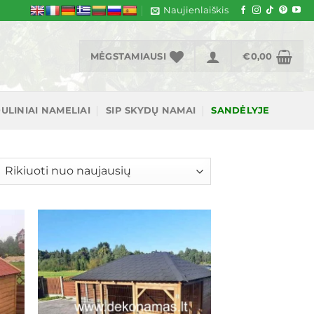
Naujienlaiškis
MĖGSTAMIAUSI
€
0,00
ULINIAI NAMELIAI
SIP SKYDŲ NAMAI
SANDĖLYJE
šiuojama
gal
jausią
ias
Mėgstamiausias