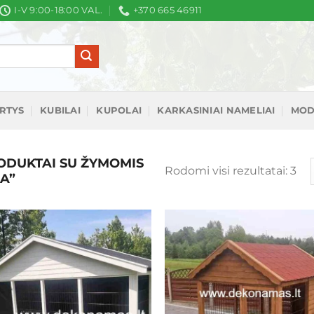
I-V 9:00-18:00 VAL.
+370 665 46911
IRTYS
KUBILAI
KUPOLAI
KARKASINIAI NAMELIAI
MOD
DUKTAI SU ŽYMOMIS
Rū
Rodomi visi rezultatai: 3
A”
pa
nau
Mėgstamiausias
Mėgstamiaus