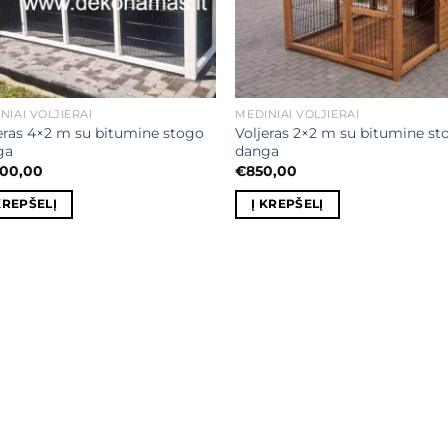
NIAI VOLJIERAI
MEDINIAI VOLJIERAI
eras 4×2 m su bitumine stogo
Voljeras 2×2 m su bitumine st
ga
danga
400,00
€
850,00
KREPŠELĮ
Į KREPŠELĮ