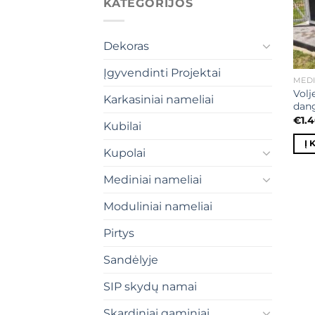
KATEGORIJOS
Dekoras
Įgyvendinti Projektai
MEDI
Volj
Karkasiniai nameliai
dan
€
1.
Kubilai
Į 
Kupolai
Mediniai nameliai
Moduliniai nameliai
Pirtys
Sandėlyje
SIP skydų namai
Skardiniai gaminiai