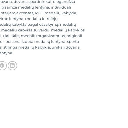
dovana
,
dovana sportininkui
,
elegantiška
ilgaamžė medalių lentyna
,
individuali
interjero akcentas
,
MDF medalių kabykla
,
vimo lentyna
,
medalių ir trofėjų
dalių kabykla pagal užsakymą
,
medalių
,
medalių kabykla su vardu
,
medalių kabyklos
ų laikiklis
,
medalių organizatorius
,
originali
ui
,
personalizuota medalių lentyna
,
sporto
a
,
stilinga medalių kabykla
,
unikali dovana
,
lentyna