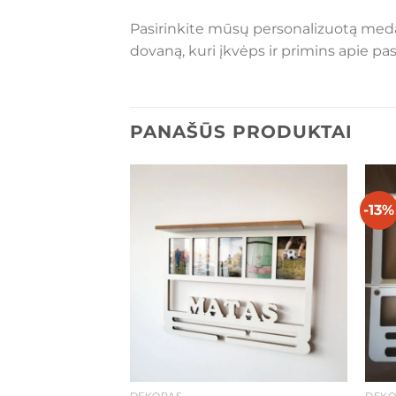
Pasirinkite mūsų personalizuotą meda
dovaną, kuri įkvėps ir primins apie pa
PANAŠŪS PRODUKTAI
-13%
Mėgstamiausias
Mėgstamiausias