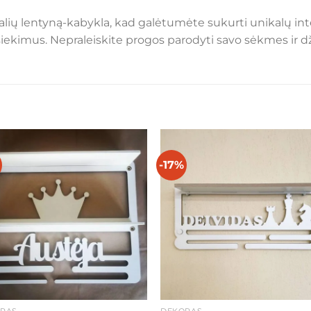
lių lentyną-kabykla, kad galėtumėte sukurti unikalų int
siekimus. Nepraleiskite progos parodyti savo sėkmes ir d
-17%
Mėgstamiausias
Mėgstamiaus