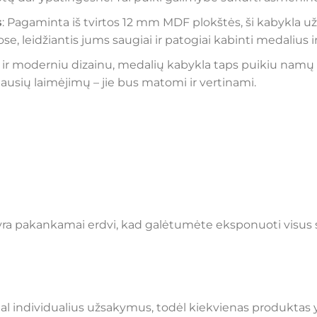
s
: Pagaminta iš tvirtos 12 mm MDF plokštės, ši kabykla u
 leidžiantis jums saugiai ir patogiai kabinti medalius ir
u ir moderniu dizainu, medalių kabykla taps puikiu namų
ausių laimėjimų – jie bus matomi ir vertinami.
ra pakankamai erdvi, kad galėtumėte eksponuoti visus sa
 individualius užsakymus, todėl kiekvienas produktas yra