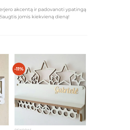
erjero akcentą ir padovanoti ypatingą
žiaugtis jomis kiekvieną dieną!
-11%
ias
Mėgstamiausias