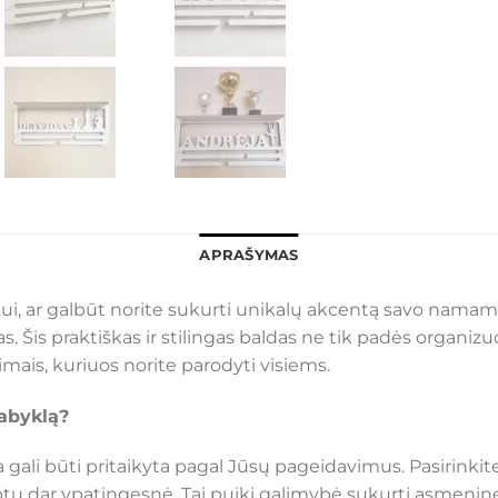
APRAŠYMAS
nkui, ar galbūt norite sukurti unikalų akcentą savo nam
s. Šis praktiškas ir stilingas baldas ne tik padės organizu
mais, kuriuos norite parodyti visiems.
kabyklą?
 gali būti pritaikyta pagal Jūsų pageidavimus. Pasirinkite 
aptų dar ypatingesnė. Tai puiki galimybė sukurti asmeninę