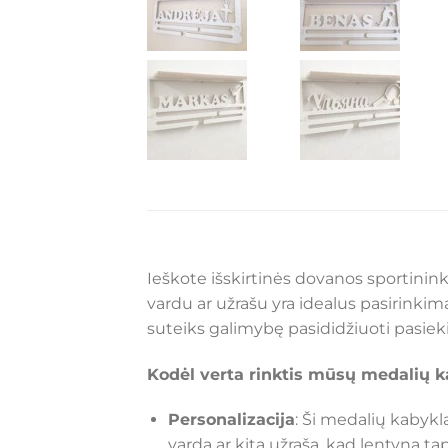
Ieškote išskirtinės dovanos sportini
vardu ar užrašu yra idealus pasirinkima
suteiks galimybę pasididžiuoti pasieki
Kodėl verta rinktis mūsų medalių 
Personalizacija
: Ši medalių kabykla
vardą ar kitą užrašą, kad lentyna t