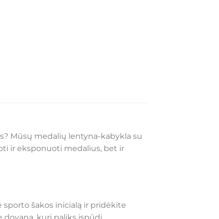
ams? Mūsų medalių lentyna-kabykla su
oti ir eksponuoti medalius, bet ir
sporto šakos inicialą ir pridėkite
 dovaną, kuri paliks įspūdį.