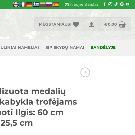
Naujienlaiškis
MĖGSTAMIAUSI
€
0,00
ULINIAI NAMELIAI
SIP SKYDŲ NAMAI
SANDĖLYJE
lizuota medalių
-kabykla trofėjams
ti Ilgis: 60 cm
 25,5 cm