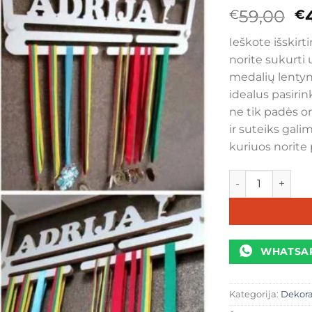
Or
59,00
€
€
pr
Ieškote išskirt
w
norite sukurt
€
medalių lentyn
idealus pasirink
ne tik padės o
ir suteiks gali
kuriuos norite 
produkto kiekis:
WHATSA
Kategorija:
Dekor