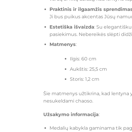
Praktinis ir ilgaamžis sprendima
Ji bus puikus akcentas Jūsų namuose,
Estetiška išvaizda
: Su elegantišk
pasiekimus. Nebereikės slėpti didži
Matmenys
:
Ilgis: 60 cm
Aukštis: 25,5 cm
Storis: 1,2 cm
Šie matmenys užtikrina, kad lentyna y
nesukeldami chaoso.
Užsakymo informacija
:
Medalių kabykla gaminama tik pagal