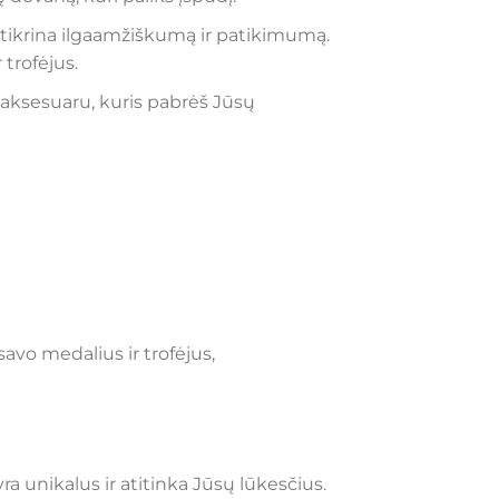
žtikrina ilgaamžiškumą ir patikimumą.
 trofėjus.
 aksesuaru, kuris pabrėš Jūsų
vo medalius ir trofėjus,
 unikalus ir atitinka Jūsų lūkesčius.