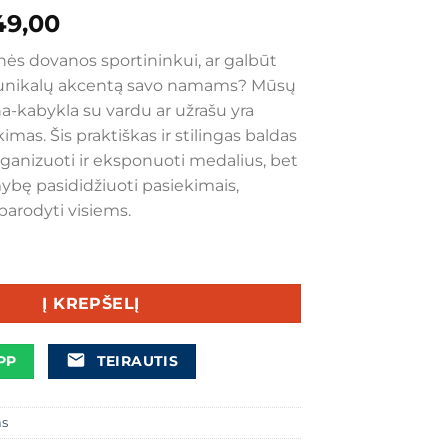
iginal
Current
49,00
ice
price
inės dovanos sportininkui, ar galbūt
as:
is:
i unikalų akcentą savo namams? Mūsų
59,00.
€49,00.
a-kabykla su vardu ar užrašu yra
imas. Šis praktiškas ir stilingas baldas
rganizuoti ir eksponuoti medalius, bet
mybę pasididžiuoti pasiekimais,
parodyti visiems.
 Personalizuota medalių lentyna-kabykla trofėjams eksponuoti
Į KREPŠELĮ
PP
TEIRAUTIS
as