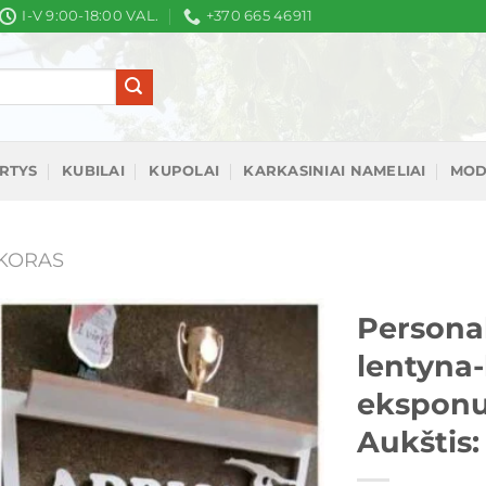
I-V 9:00-18:00 VAL.
+370 665 46911
IRTYS
KUBILAI
KUPOLAI
KARKASINIAI NAMELIAI
MOD
KORAS
Persona
lentyna
Mėgstamiausias
eksponuo
Aukštis: