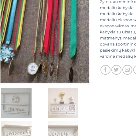
Žyma:
asmeninė 
medalių kabykla
,
medalių kabykla
,
medalių ekspona
eksponavimas
,
me
kabykla su užrašu
matmenys
,
medali
dovana sportinink
pasiekimų kabykl
vardinė medalių 