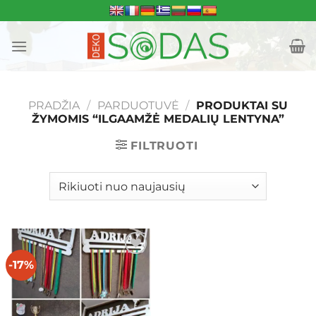
Skip
to
content
PRADŽIA
/
PARDUOTUVĖ
/
PRODUKTAI SU
ŽYMOMIS “ILGAAMŽĖ MEDALIŲ LENTYNA”
FILTRUOTI
-17%
Mėgstamiausias