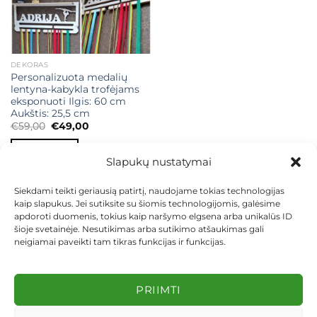
DEKORAS
Personalizuota medalių
lentyna-kabykla trofėjams
eksponuoti Ilgis: 60 cm
Aukštis: 25,5 cm
Original
Current
€
59,00
€
49,00
price
price
was:
is:
Į KREPŠELĮ
€59,00.
€49,00.
Slapukų nustatymai
Siekdami teikti geriausią patirtį, naudojame tokias technologijas
kaip slapukus. Jei sutiksite su šiomis technologijomis, galėsime
apdoroti duomenis, tokius kaip naršymo elgsena arba unikalūs ID
šioje svetainėje. Nesutikimas arba sutikimo atšaukimas gali
neigiamai paveikti tam tikras funkcijas ir funkcijas.
KONTAKTAI
INDIVIDUALŪS PROJEKTAI
MOKĖJIMAS LIZINGU
PIRKIMO TAISYKLĖS
PRISTATYMAS
KEITIMAS IR GRĄŽINIMAS
PRIVATUMO POLITIKA
PRIIMTI
Visos teisės saugomos 2026 ©
dekosodas.lt