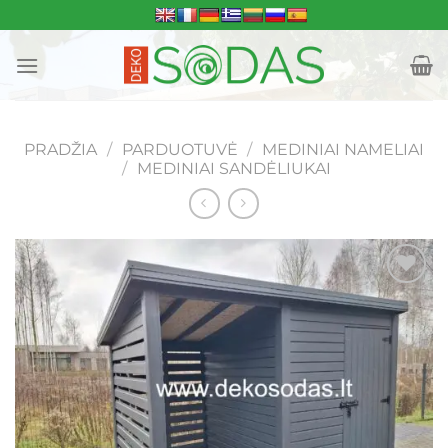
Skip
to
content
PRADŽIA
/
PARDUOTUVĖ
/
MEDINIAI NAMELIAI
/
MEDINIAI SANDĖLIUKAI
Mėgstamiausias