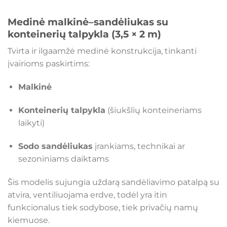
Medinė malkinė–sandėliukas su
konteinerių talpykla (3,5 × 2 m)
Tvirta ir ilgaamžė medinė konstrukcija, tinkanti
įvairioms paskirtims:
Malkinė
Konteinerių talpykla
(šiukšlių konteineriams
laikyti)
Sodo sandėliukas
įrankiams, technikai ar
sezoniniams daiktams
Šis modelis sujungia uždarą sandėliavimo patalpą su
atvira, ventiliuojama erdve, todėl yra itin
funkcionalus tiek sodybose, tiek privačių namų
kiemuose.