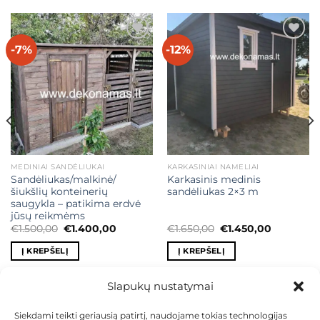
-7%
-12%
Mėgstamiausias
Mėgstamiausias
MEDINIAI SANDĖLIUKAI
KARKASINIAI NAMELIAI
Sandėliukas/malkinė/
Karkasinis medinis
šiukšlių konteinerių
sandėliukas 2×3 m
saugykla – patikima erdvė
jūsų reikmėms
Original
Current
Original
Current
€
1.500,00
€
1.400,00
€
1.650,00
€
1.450,00
price
price
price
price
was:
is:
was:
is:
Į KREPŠELĮ
Į KREPŠELĮ
€1.500,00.
€1.400,00.
€1.650,00.
€1.450,00.
Slapukų nustatymai
Siekdami teikti geriausią patirtį, naudojame tokias technologijas