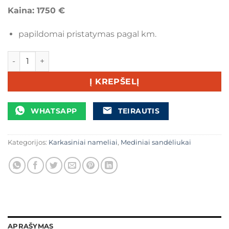
Kaina: 1750 €
papildomai pristatymas pagal km.
produkto kiekis: Medinė malkinė–sandėliukas su konteinerių
Į KREPŠELĮ
WHATSAPP
TEIRAUTIS
Kategorijos:
Karkasiniai nameliai
,
Mediniai sandėliukai
APRAŠYMAS