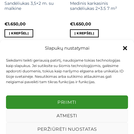
Sandėliukas 3,5×2 m. su
Medinis karkasinis
malkine
sandėliukas 2×3.5 7 m²
€
1.650,00
€
1.650,00
Į KREPŠELĮ
Į KREPŠELĮ
0.
Slapukų nustatymai
Siekdami teikti geriausią patirtį, naudojame tokias technologijas
kaip slapukus. Jei sutiksite su šiomis technologijomis, galėsime
KONTAKTAI
INDIVIDUALŪS PROJEKTAI
apdoroti duomenis, tokius kaip naršymo elgsena arba unikalūs ID
MOKĖJIMAS LIZINGU
PIRKIMO TAISYKLĖS
PRISTATYMAS
šioje svetainėje. Nesutikimas arba sutikimo atšaukimas gali
KEITIMAS IR GRĄŽINIMAS
PRIVATUMO POLITIKA
neigiamai paveikti tam tikras funkcijas ir funkcijas.
Visos teisės saugomos 2026 ©
dekosodas.lt
PRIIMTI
ATMESTI
PERŽIŪRĖTI NUOSTATAS