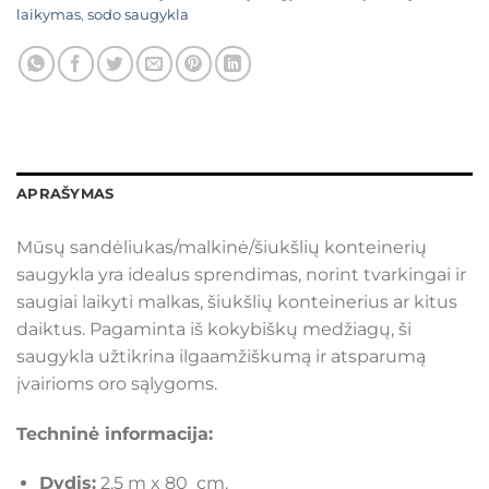
laikymas
,
sodo saugykla
APRAŠYMAS
Mūsų sandėliukas/malkinė/šiukšlių konteinerių
saugykla yra idealus sprendimas, norint tvarkingai ir
saugiai laikyti malkas, šiukšlių konteinerius ar kitus
daiktus. Pagaminta iš kokybiškų medžiagų, ši
saugykla užtikrina ilgaamžiškumą ir atsparumą
įvairioms oro sąlygoms.
Techninė informacija:
Dydis:
2,5 m x 80 cm.