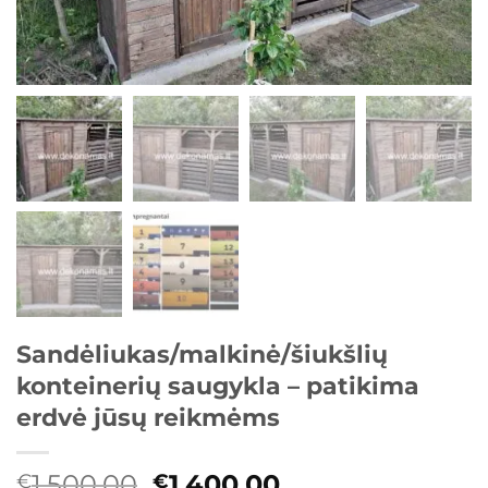
Sandėliukas/malkinė/šiukšlių
konteinerių saugykla – patikima
erdvė jūsų reikmėms
Original
Current
1.500,00
1.400,00
€
€