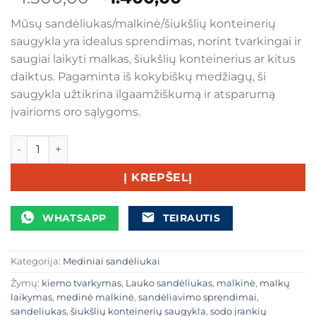
price
price
Mūsų sandėliukas/malkinė/šiukšlių konteinerių
was:
is:
saugykla yra idealus sprendimas, norint tvarkingai ir
€1.500,00.
€1.400,00.
saugiai laikyti malkas, šiukšlių konteinerius ar kitus
daiktus. Pagaminta iš kokybiškų medžiagų, ši
saugykla užtikrina ilgaamžiškumą ir atsparumą
įvairioms oro sąlygoms.
produkto kiekis: Sandėliukas/malkinė/šiukšlių konteinerių
Į KREPŠELĮ
WHATSAPP
TEIRAUTIS
Kategorija:
Mediniai sandėliukai
Žymų:
kiemo tvarkymas
,
Lauko sandėliukas
,
malkinė
,
malkų
laikymas
,
medinė malkinė
,
sandėliavimo sprendimai
,
sandeliukas
,
šiukšlių konteinerių saugykla
,
sodo įrankių