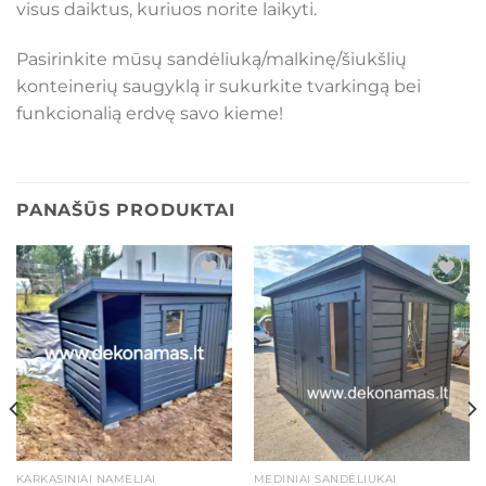
visus daiktus, kuriuos norite laikyti.
Pasirinkite mūsų sandėliuką/malkinę/šiukšlių
konteinerių saugyklą ir sukurkite tvarkingą bei
funkcionalią erdvę savo kieme!
PANAŠŪS PRODUKTAI
Mėgstamiausias
Mėgstamiausias
KARKASINIAI NAMELIAI
MEDINIAI SANDĖLIUKAI