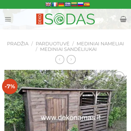
Skip
to
content
PRADŽIA
/
PARDUOTUVĖ
/
MEDINIAI NAMELIAI
/
MEDINIAI SANDĖLIUKAI
-7%
Mėgstamiausias