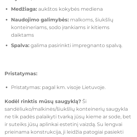
Medžiaga:
aukštos kokybės mediena
Naudojimo galimybės:
malkoms, šiukšlių
konteineriams, sodo įrankiams ir kitiems
daiktams
Spalva:
galima pasirinkti impregnanto spalvą.
Pristatymas:
Pristatymas: pagal km. visoje Lietuvoje.
Kodėl rinktis mūsų saugyklą?
Ši
sandėliuko/malkinės/šiukšlių konteinerių saugykla
ne tik padės palaikyti tvarką jūsų kieme ar sode, bet
ir suteiks jūsų aplinkai estetinį vaizdą. Su lengvai
prieinama konstrukcija, ji leidžia patogiai pasiekti