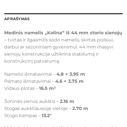
APRAŠYMAS
Medinis namelis „Kolina“ iš 44 mm storio sienojų
– tvirtas ir ilgaamžis sodo namelis, skirtas poilsiui,
darbui ar sezoniniam gyvenimui. 44 mm masyvi
sienojų konstrukcija užtikrina stabilumą ir
konstrukcinį patvarumą.
Namelio išmatavimai –
4.8 × 3.95 m
Pamato išmatavimai –
4.6 × 3.75 m
Vidaus plotas –
16.5 m²
Šoninės sienos aukštis –
2.16 m
Stogas aukščiausioje vietoje –
2.70 m
Stogo kampas –
13.2°