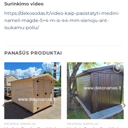
Surinkimo video
https://dekosodas.lt/video-kaip-pasistatyti-medini-
nameli-magde-5×4-m-is-44-mm-sienoju-ant-
isukamu-poliu/
PANAŠŪS PRODUKTAI
Mėgstamiausias
Mėgstamiausias
MEDINIAI NAMELIAI
MEDINIAI NAMELIAI