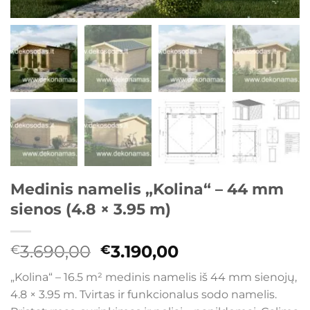
Medinis namelis „Kolina“ – 44 mm
sienos (4.8 × 3.95 m)
Original
Current
3.690,00
3.190,00
€
€
price
price
„Kolina“ – 16.5 m² medinis namelis iš 44 mm sienojų,
was:
is:
4.8 × 3.95 m. Tvirtas ir funkcionalus sodo namelis.
€3.690,00.
€3.190,00.