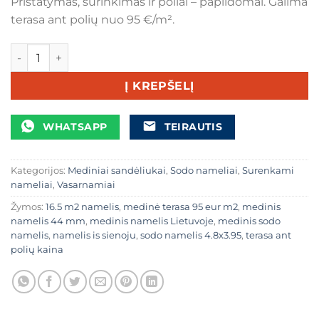
Pristatymas, surinkimas ir poliai – papildomai. Galima
terasa ant polių nuo 95 €/m².
produkto kiekis: Medinis namelis „Kolina“ – 44 mm sienos (
Į KREPŠELĮ
WHATSAPP
TEIRAUTIS
Kategorijos:
Mediniai sandėliukai
,
Sodo nameliai
,
Surenkami
nameliai
,
Vasarnamiai
Žymos:
16.5 m2 namelis
,
medinė terasa 95 eur m2
,
medinis
namelis 44 mm
,
medinis namelis Lietuvoje
,
medinis sodo
namelis
,
namelis is sienoju
,
sodo namelis 4.8x3.95
,
terasa ant
polių kaina