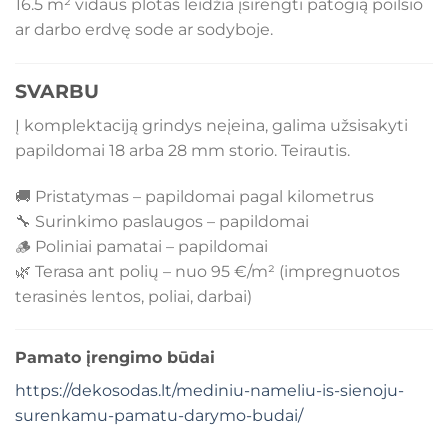
16.5 m² vidaus plotas leidžia įsirengti patogią poilsio
ar darbo erdvę sode ar sodyboje.
SVARBU
Į komplektaciją grindys neįeina, galima užsisakyti
papildomai 18 arba 28 mm storio. Teirautis.
🚚 Pristatymas – papildomai pagal kilometrus
🔧 Surinkimo paslaugos – papildomai
🪵 Poliniai pamatai – papildomai
🌿 Terasa ant polių – nuo 95 €/m² (impregnuotos
terasinės lentos, poliai, darbai)
Pamato įrengimo būdai
https://dekosodas.lt/mediniu-nameliu-is-sienoju-
surenkamu-pamatu-darymo-budai/