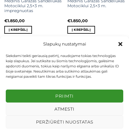
Medinis Garažas Sandėliukas
Medinis Garažas Sandėliukas
Motociklui 2,5×3 m.
Motociklui 2,5×3 m.
impregnuotas
€
1.850,00
€
1.850,00
Į KREPŠELĮ
Į KREPŠELĮ
Slapukų nustatymai
Siekdami teikti geriausią patirtį, naudojame tokias technologijas
kaip slapukus. Jei sutiksite su šiomis technologijomis, galėsime
KONTAKTAI
INDIVIDUALŪS PROJEKTAI
apdoroti duomenis, tokius kaip naršymo elgsena arba unikalūs ID
MOKĖJIMAS LIZINGU
PIRKIMO TAISYKLĖS
PRISTATYMAS
šioje svetainėje. Nesutikimas arba sutikimo atšaukimas gali
KEITIMAS IR GRĄŽINIMAS
PRIVATUMO POLITIKA
neigiamai paveikti tam tikras funkcijas ir funkcijas.
Visos teisės saugomos 2026 ©
dekosodas.lt
PRIIMTI
ATMESTI
PERŽIŪRĖTI NUOSTATAS