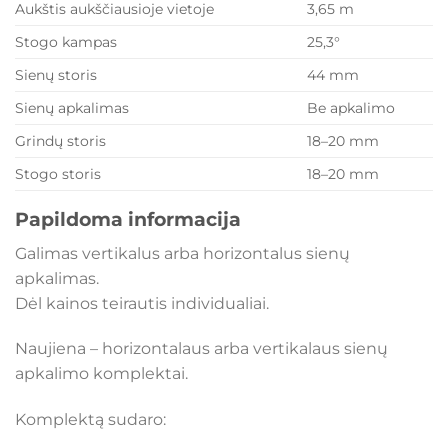
Aukštis aukščiausioje vietoje
3,65 m
Stogo kampas
25,3°
Sienų storis
44 mm
Sienų apkalimas
Be apkalimo
Grindų storis
18–20 mm
Stogo storis
18–20 mm
Papildoma informacija
Galimas vertikalus arba horizontalus sienų
apkalimas.
Dėl kainos teirautis individualiai.
Naujiena – horizontalaus arba vertikalaus sienų
apkalimo komplektai.
Komplektą sudaro: