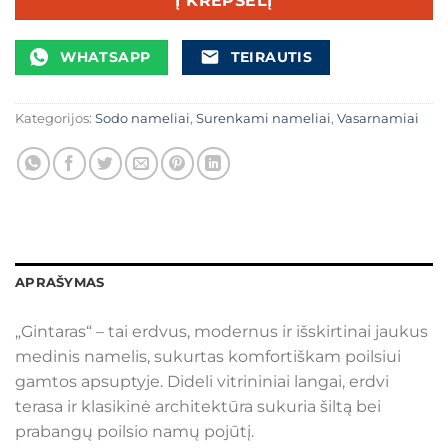
Į KREPŠELĮ
WHATSAPP
TEIRAUTIS
Kategorijos:
Sodo nameliai
,
Surenkami nameliai
,
Vasarnamiai
APRAŠYMAS
„Gintaras“ – tai erdvus, modernus ir išskirtinai jaukus
medinis namelis, sukurtas komfortiškam poilsiui
gamtos apsuptyje. Dideli vitrininiai langai, erdvi
terasa ir klasikinė architektūra sukuria šiltą bei
prabangų poilsio namų pojūtį.