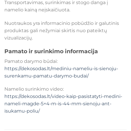
Transportavimas, surinkimas ir stogo danga į
namelio kainą neįskaičiuota.
Nuotraukos yra informacinio pobūdžio ir galutinis
produktas gali nežymiai skirtis nuo pateiktų
vizualizacijų.
Pamato ir surinkimo informacija
Pamato darymo būdai:
https://dekosodas.lt/mediniu-nameliu-is-sienoju-
surenkamu-pamatu-darymo-budai/
Namelio surinkimo video:
https://dekosodas.lt/video-kaip-pasistatyti-medini-
nameli-magde-5×4-m-is-44-mm-sienoju-ant-
isukamu-poliu/