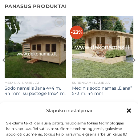
PANAŠŪS PRODUKTAI
-23%
Mėgstamiausias
Mėgstamiausias
MEDINIAI NAMELIAI
SURENKAMI NAMELIAI
Sodo namelis Jana 4×4 m.
Medinis sodo namas „Dana”
44 mm. su pastoge 1mx4 m,
5×3 m. 44 mm.
Original
Current
€
3.459,00
€
3.100,00
€
2.390,00
price
price
Slapukų nustatymai
was:
is:
Į KREPŠELĮ
Į KREPŠELĮ
€3.100,00.
€2.390,00
Siekdami teikti geriausią patirtį, naudojame tokias technologijas
kaip slapukus. Jei sutiksite su šiomis technologijomis, galėsime
apdoroti duomenis, tokius kaip naršymo elgsena arba unikalūs ID