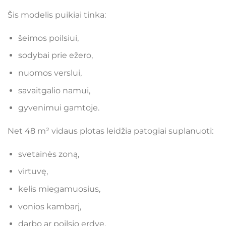
Šis modelis puikiai tinka:
šeimos poilsiui,
sodybai prie ežero,
nuomos verslui,
savaitgalio namui,
gyvenimui gamtoje.
Net 48 m² vidaus plotas leidžia patogiai suplanuoti:
svetainės zoną,
virtuvę,
kelis miegamuosius,
vonios kambarį,
darbo ar poilsio erdvę.