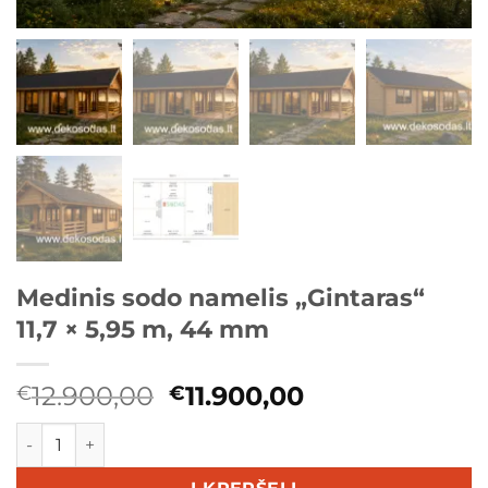
Medinis sodo namelis „Gintaras“
11,7 × 5,95 m, 44 mm
Original
Current
12.900,00
11.900,00
€
€
price
price
produkto kiekis: Medinis sodo namelis „Gintaras“ 11,7 × 5,
was:
is:
€12.900,00.
€11.900,00.