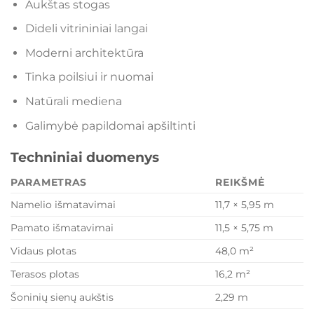
Aukštas stogas
Dideli vitrininiai langai
Moderni architektūra
Tinka poilsiui ir nuomai
Natūrali mediena
Galimybė papildomai apšiltinti
Techniniai duomenys
PARAMETRAS
REIKŠMĖ
Namelio išmatavimai
11,7 × 5,95 m
Pamato išmatavimai
11,5 × 5,75 m
Vidaus plotas
48,0 m²
Terasos plotas
16,2 m²
Šoninių sienų aukštis
2,29 m