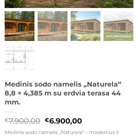
Medinis sodo namelis „Naturela“
8,8 × 4,385 m su erdvia terasa 44
mm.
Original
Current
7.900,00
6.900,00
€
€
price
price
Medinis sodo namelis „Naturela“ – modernus ir
was:
is: