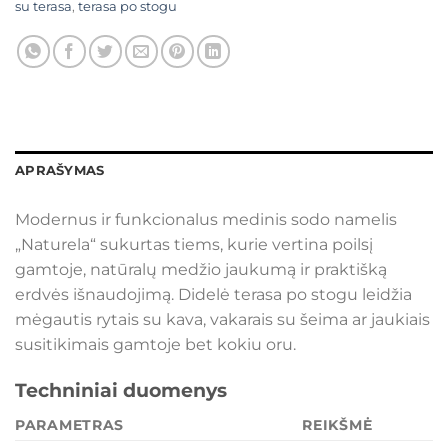
su terasa
,
terasa po stogu
APRAŠYMAS
Modernus ir funkcionalus medinis sodo namelis
„Naturela“ sukurtas tiems, kurie vertina poilsį
gamtoje, natūralų medžio jaukumą ir praktišką
erdvės išnaudojimą. Didelė terasa po stogu leidžia
mėgautis rytais su kava, vakarais su šeima ar jaukiais
susitikimais gamtoje bet kokiu oru.
Techniniai duomenys
PARAMETRAS
REIKŠMĖ