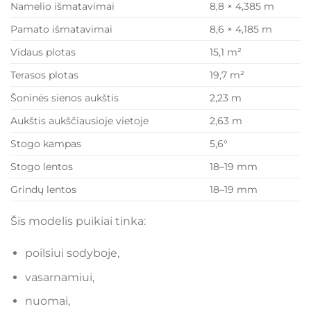
Namelio išmatavimai
8,8 × 4,385 m
Pamato išmatavimai
8,6 × 4,185 m
Vidaus plotas
15,1 m²
Terasos plotas
19,7 m²
Šoninės sienos aukštis
2,23 m
Aukštis aukščiausioje vietoje
2,63 m
Stogo kampas
5,6°
Stogo lentos
18–19 mm
Grindų lentos
18–19 mm
Šis modelis puikiai tinka:
poilsiui sodyboje,
vasarnamiui,
nuomai,