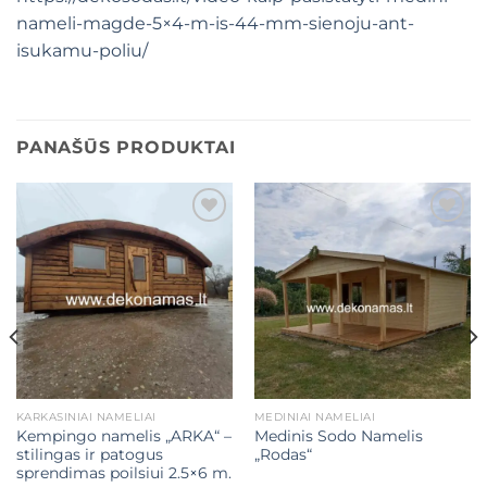
nameli-magde-5×4-m-is-44-mm-sienoju-ant-
isukamu-poliu/
PANAŠŪS PRODUKTAI
Mėgstamiausias
Mėgstamiausias
KARKASINIAI NAMELIAI
MEDINIAI NAMELIAI
Kempingo namelis „ARKA“ –
Medinis Sodo Namelis
stilingas ir patogus
„Rodas“
sprendimas poilsiui 2.5×6 m.