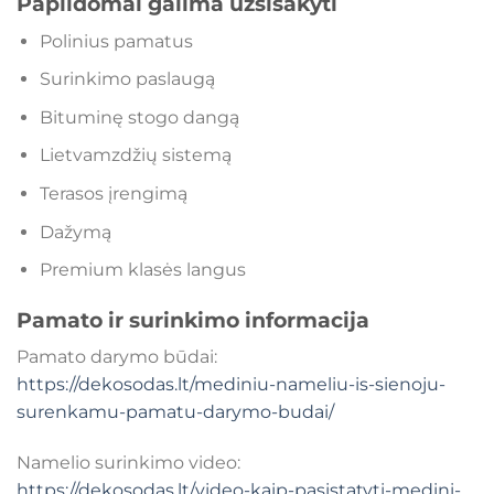
Papildomai galima užsisakyti
Polinius pamatus
Surinkimo paslaugą
Bituminę stogo dangą
Lietvamzdžių sistemą
Terasos įrengimą
Dažymą
Premium klasės langus
Pamato ir surinkimo informacija
Pamato darymo būdai:
https://dekosodas.lt/mediniu-nameliu-is-sienoju-
surenkamu-pamatu-darymo-budai/
Namelio surinkimo video:
https://dekosodas.lt/video-kaip-pasistatyti-medini-