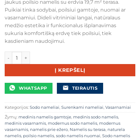
jaukus poilsio namelis su erdvia 19,7 m² terasa.
€7.900,00.
€6.900,00.
Puikiai tinka sodybai, poilsiui gamtoje, nuomai ar
vasarnamiui. Dideli vitrininiai langai, natūralaus
medžio estetika ir funkcionalus išplanavimas
sukuria komfortišką erdvę tiek poilsiui, tiek
kasdieniam naudojimui.
produkto kiekis: Medinis sodo namelis „Naturela“ 8,8 × 4,
Į KREPŠELĮ
WHATSAPP
TEIRAUTIS
Kategorijos:
Sodo nameliai
,
Surenkami nameliai
,
Vasarnamiai
Žymų:
medinis namelis gamtoje
,
medinis sodo namelis
,
medinis vasarnamis
,
modernus sodo namelis
,
modernus
vasarnamis
,
namelis prie ežero
,
Namelis su terasa
,
naturela
namelis
,
poilsio namelis
,
sodo namelis nuomai
,
Sodo namelis