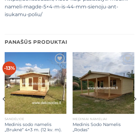
nameli-magde-5×4-m-is-44-mm-sienoju-ant-
isukamu-poliu/
PANAŠŪS PRODUKTAI
-13%
Mėgstamiausias
Mėgstamiausias
SANDĖLYJE
MEDINIAI NAMELIAI
Medinis sodo namelis
Medinis Sodo Namelis
„Bruknė“ 4×3 m. (12 kv. m).
„Rodas“