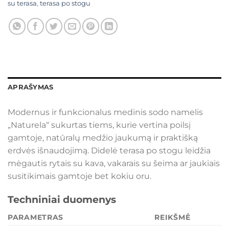
su terasa
,
terasa po stogu
APRAŠYMAS
Modernus ir funkcionalus medinis sodo namelis
„Naturela“ sukurtas tiems, kurie vertina poilsį
gamtoje, natūralų medžio jaukumą ir praktišką
erdvės išnaudojimą. Didelė terasa po stogu leidžia
mėgautis rytais su kava, vakarais su šeima ar jaukiais
susitikimais gamtoje bet kokiu oru.
Techniniai duomenys
PARAMETRAS
REIKŠMĖ