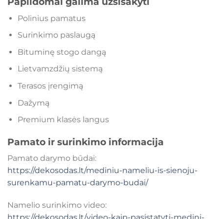
Papildomai galima užsisakyti
Polinius pamatus
Surinkimo paslaugą
Bituminę stogo dangą
Lietvamzdžių sistemą
Terasos įrengimą
Dažymą
Premium klasės langus
Pamato ir surinkimo informacija
Pamato darymo būdai:
https://dekosodas.lt/mediniu-nameliu-is-sienoju-
surenkamu-pamatu-darymo-budai/
Namelio surinkimo video:
https://dekosodas.lt/video-kaip-pasistatyti-medini-