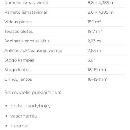
Namelio išmatavimai
8,8 × 4,385 m
Pamato išmatavimai
8,6 × 4,185 m
Vidaus plotas
15,1 m²
Terasos plotas
19,7 m²
Šoninės sienos aukštis
2,23 m
Aukštis aukščiausioje vietoje
2,63 m
Stogo kampas
5,6°
Stogo lentos
18–19 mm
Grindų lentos
18–19 mm
Šis modelis puikiai tinka:
poilsiui sodyboje,
vasarnamiui,
nuomai,