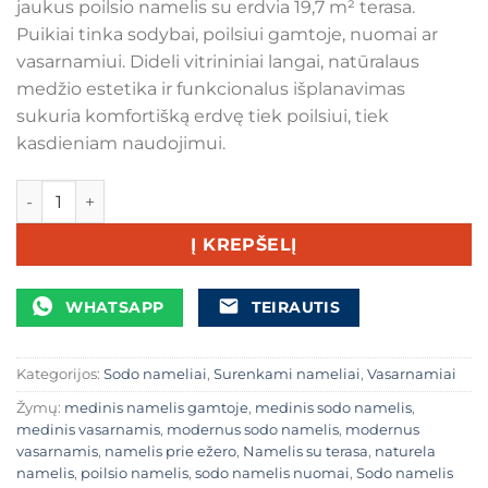
jaukus poilsio namelis su erdvia 19,7 m² terasa.
€8.900,00.
€7.900,00.
Puikiai tinka sodybai, poilsiui gamtoje, nuomai ar
vasarnamiui. Dideli vitrininiai langai, natūralaus
medžio estetika ir funkcionalus išplanavimas
sukuria komfortišką erdvę tiek poilsiui, tiek
kasdieniam naudojimui.
produkto kiekis: Medinis sodo namelis „Naturela“ 8,8 × 4,3
Į KREPŠELĮ
WHATSAPP
TEIRAUTIS
Kategorijos:
Sodo nameliai
,
Surenkami nameliai
,
Vasarnamiai
Žymų:
medinis namelis gamtoje
,
medinis sodo namelis
,
medinis vasarnamis
,
modernus sodo namelis
,
modernus
vasarnamis
,
namelis prie ežero
,
Namelis su terasa
,
naturela
namelis
,
poilsio namelis
,
sodo namelis nuomai
,
Sodo namelis