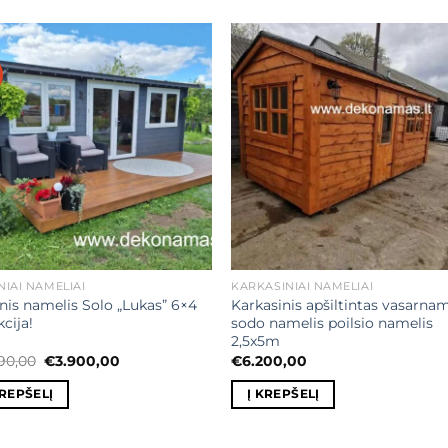
Mėgstamiausias
Mėgstamiaus
NIAI NAMELIAI
KARKASINIAI NAMELIAI
nis namelis Solo „Lukas” 6×4
Karkasinis apšiltintas vasarna
cija!
sodo namelis poilsio namelis
2,5x5m
Original
Current
90,00
€
3.900,00
€
6.200,00
price
price
was:
is:
KREPŠELĮ
Į KREPŠELĮ
€4.990,00.
€3.900,00.