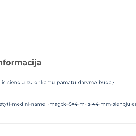
nformacija
iu-is-sienoju-surenkamu-pamatu-darymo-budai/
istatyti-medini-nameli-magde-5×4-m-is-44-mm-sienoju-a