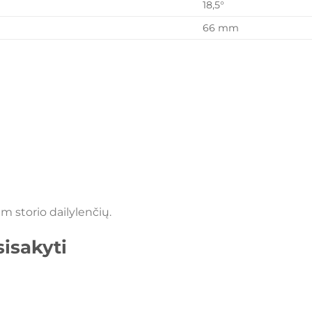
18,5°
66 mm
m storio dailylenčių.
isakyti