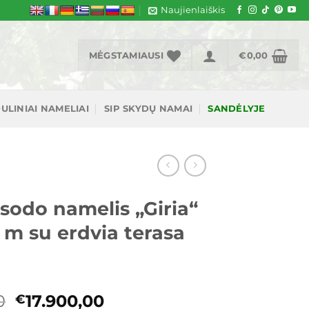
Naujienlaiškis
MĖGSTAMIAUSI
€
0,00
ULINIAI NAMELIAI
SIP SKYDŲ NAMAI
SANDĖLYJE
sodo namelis „Giria“
5 m su erdvia terasa
Original
Current
0
17.900,00
€