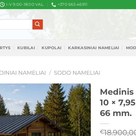
I-V 9:00-18:00 VAL.
+370 665 46911
IRTYS
KUBILAI
KUPOLAI
KARKASINIAI NAMELIAI
MOD
DINIAI NAMELIAI
/
SODO NAMELIAI
Medinis 
10 × 7,9
Mėgstamiausias
66 mm.
18.900,0
€