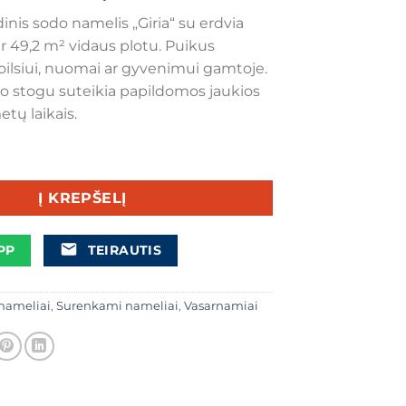
price
price
is sodo namelis „Giria“ su erdvia
was:
is:
ir 49,2 m² vidaus plotu. Puikus
€18.900,00.
€17.900,00.
oilsiui, nuomai ar gyvenimui gamtoje.
po stogu suteikia papildomos jaukios
etų laikais.
 Medinis sodo namelis „Giria“ 10 × 7,95 m su erdvia terasa 66
Į KREPŠELĮ
PP
TEIRAUTIS
nameliai
,
Surenkami nameliai
,
Vasarnamiai