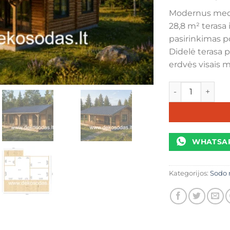
Modernus medin
28,8 m² terasa 
pasirinkimas p
Didelė terasa 
erdvės visais m
produkto kiekis:
WHATSA
Kategorijos:
Sodo 