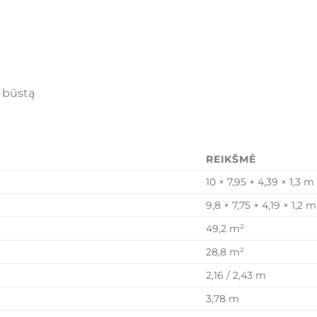
o būstą
REIKŠMĖ
10 × 7,95 + 4,39 × 1,3 m
9,8 × 7,75 + 4,19 × 1,2 m
49,2 m²
28,8 m²
2,16 / 2,43 m
3,78 m