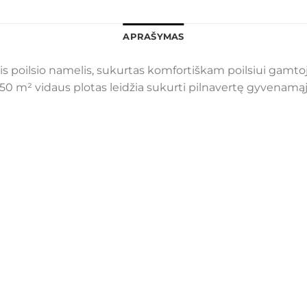
APRAŠYMAS
nis poilsio namelis, sukurtas komfortiškam poilsiui gamt
 50 m² vidaus plotas leidžia sukurti pilnavertę gyvenamąją