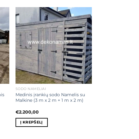
ias
Mėgstamiausias
SODO NAMELIAI
mis
Medinis įrankių sodo Namelis su
Malkine (3 m x 2 m + 1 m x 2 m)
€
2.200,00
Į KREPŠELĮ