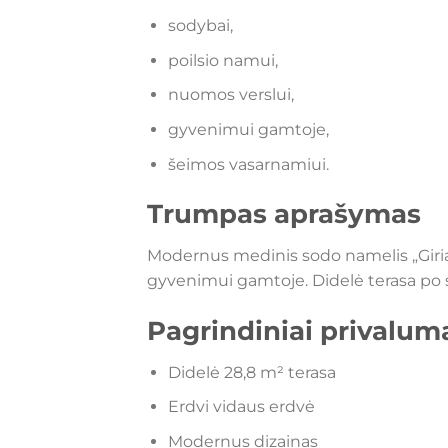
sodybai,
poilsio namui,
nuomos verslui,
gyvenimui gamtoje,
šeimos vasarnamiui.
Trumpas aprašymas
Modernus medinis sodo namelis „Giria“ 
gyvenimui gamtoje. Didelė terasa po s
Pagrindiniai privalum
Didelė 28,8 m² terasa
Erdvi vidaus erdvė
Modernus dizainas