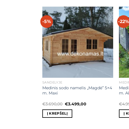
-5%
-22%
Mėgstamiausias
Mėgstamiausias
SANDĖLYJE
MEDI
sodo Namelis su
Medinis sodo namelis „Magdė” 5×4
Medi
 m + 1 m x 2 m)
m. Maxi
m. Ak
Original
Current
€
3.690,00
€
3.499,00
€
4.9
price
price
was:
is:
Į KREPŠELĮ
Į 
€3.690,00.
€3.499,00.