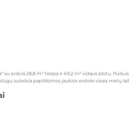
su erdvia 28,8 m² terasa ir 49,2 m² vidaus plotu. Puikus 
togu suteikia papildomos jaukios erdvės visais metų laik
ai