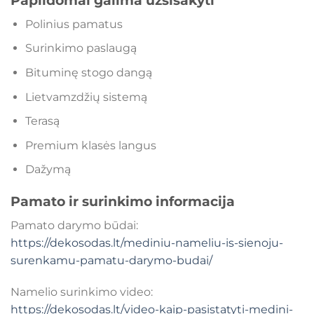
Papildomai galima užsisakyti
Polinius pamatus
Surinkimo paslaugą
Bituminę stogo dangą
Lietvamzdžių sistemą
Terasą
Premium klasės langus
Dažymą
Pamato ir surinkimo informacija
Pamato darymo būdai:
https://dekosodas.lt/mediniu-nameliu-is-sienoju-
surenkamu-pamatu-darymo-budai/
Namelio surinkimo video:
https://dekosodas.lt/video-kaip-pasistatyti-medini-