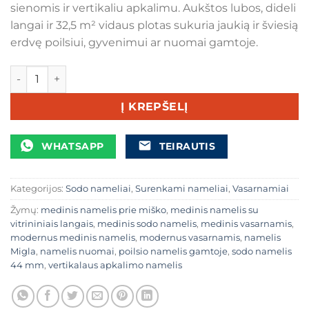
sienomis ir vertikaliu apkalimu. Aukštos lubos, dideli
langai ir 32,5 m² vidaus plotas sukuria jaukią ir šviesią
erdvę poilsiui, gyvenimui ar nuomai gamtoje.
produkto kiekis: Medinis sodo namelis „Migla“ 7,5 × 5,3 m
Į KREPŠELĮ
WHATSAPP
TEIRAUTIS
Kategorijos:
Sodo nameliai
,
Surenkami nameliai
,
Vasarnamiai
Žymų:
medinis namelis prie miško
,
medinis namelis su
vitrininiais langais
,
medinis sodo namelis
,
medinis vasarnamis
,
modernus medinis namelis
,
modernus vasarnamis
,
namelis
Migla
,
namelis nuomai
,
poilsio namelis gamtoje
,
sodo namelis
44 mm
,
vertikalaus apkalimo namelis