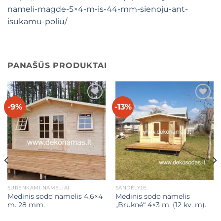
nameli-magde-5×4-m-is-44-mm-sienoju-ant-
isukamu-poliu/
PANAŠŪS PRODUKTAI
-9%
-13%
Mėgstamiausias
Mėgstamiausias
SURENKAMI NAMELIAI
SANDĖLYJE
Medinis sodo namelis 4.6×4
Medinis sodo namelis
m. 28 mm.
„Bruknė“ 4×3 m. (12 kv. m).