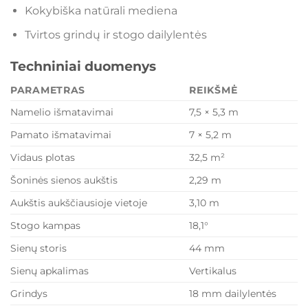
Kokybiška natūrali mediena
Tvirtos grindų ir stogo dailylentės
Techniniai duomenys
PARAMETRAS
REIKŠMĖ
Namelio išmatavimai
7,5 × 5,3 m
Pamato išmatavimai
7 × 5,2 m
Vidaus plotas
32,5 m²
Šoninės sienos aukštis
2,29 m
Aukštis aukščiausioje vietoje
3,10 m
Stogo kampas
18,1°
Sienų storis
44 mm
Sienų apkalimas
Vertikalus
Grindys
18 mm dailylentės