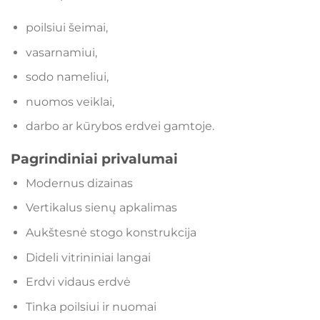
poilsiui šeimai,
vasarnamiui,
sodo nameliui,
nuomos veiklai,
darbo ar kūrybos erdvei gamtoje.
Pagrindiniai privalumai
Modernus dizainas
Vertikalus sienų apkalimas
Aukštesnė stogo konstrukcija
Dideli vitrininiai langai
Erdvi vidaus erdvė
Tinka poilsiui ir nuomai