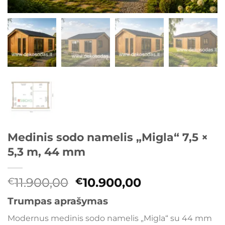
Medinis sodo namelis „Migla“ 7,5 ×
5,3 m, 44 mm
Original
Current
11.900,00
10.900,00
€
€
price
price
Trumpas aprašymas
was:
is:
€11.900,00.
€10.900,00.
Modernus medinis sodo namelis „Migla“ su 44 mm