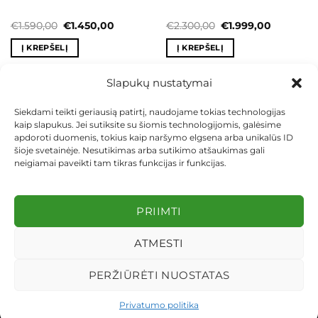
Original
Current
Original
Current
€
1.590,00
€
1.450,00
€
2.300,00
€
1.999,00
price
price
price
price
was:
is:
was:
is:
Į KREPŠELĮ
Į KREPŠELĮ
€1.590,00.
€1.450,00.
€2.300,00.
€1.999,00
Slapukų nustatymai
Siekdami teikti geriausią patirtį, naudojame tokias technologijas
kaip slapukus. Jei sutiksite su šiomis technologijomis, galėsime
KONTAKTAI
INDIVIDUALŪS PROJEKTAI
apdoroti duomenis, tokius kaip naršymo elgsena arba unikalūs ID
MOKĖJIMAS LIZINGU
PIRKIMO TAISYKLĖS
PRISTATYMAS
šioje svetainėje. Nesutikimas arba sutikimo atšaukimas gali
KEITIMAS IR GRĄŽINIMAS
PRIVATUMO POLITIKA
neigiamai paveikti tam tikras funkcijas ir funkcijas.
Visos teisės saugomos 2026 ©
dekosodas.lt
PRIIMTI
ATMESTI
PERŽIŪRĖTI NUOSTATAS
Privatumo politika