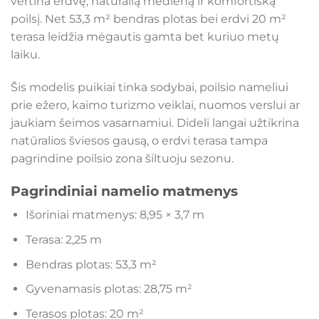
vertina erdvę, natūralią medieną ir komfortišką
poilsį. Net 53,3 m² bendras plotas bei erdvi 20 m²
terasa leidžia mėgautis gamta bet kuriuo metų
laiku.
Šis modelis puikiai tinka sodybai, poilsio nameliui
prie ežero, kaimo turizmo veiklai, nuomos verslui ar
jaukiam šeimos vasarnamiui. Dideli langai užtikrina
natūralios šviesos gausą, o erdvi terasa tampa
pagrindine poilsio zona šiltuoju sezonu.
Pagrindiniai namelio matmenys
Išoriniai matmenys: 8,95 × 3,7 m
Terasa: 2,25 m
Bendras plotas: 53,3 m²
Gyvenamasis plotas: 28,75 m²
Terasos plotas: 20 m²