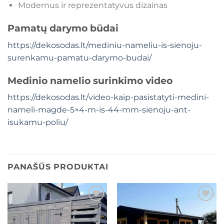
Modernus ir reprezentatyvus dizainas
Pamatų darymo būdai
https://dekosodas.lt/mediniu-nameliu-is-sienoju-
surenkamu-pamatu-darymo-budai/
Medinio namelio surinkimo video
https://dekosodas.lt/video-kaip-pasistatyti-medini-
nameli-magde-5×4-m-is-44-mm-sienoju-ant-
isukamu-poliu/
PANAŠŪS PRODUKTAI
Mėgstamiausias
Mėgstamiausias