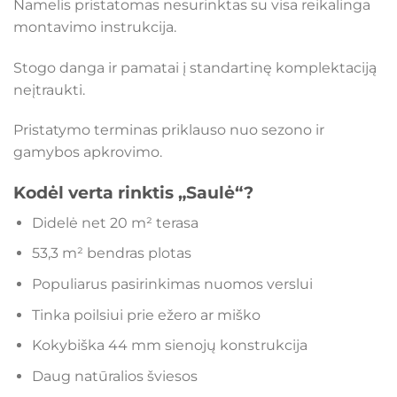
Namelis pristatomas nesurinktas su visa reikalinga
montavimo instrukcija.
Stogo danga ir pamatai į standartinę komplektaciją
neįtraukti.
Pristatymo terminas priklauso nuo sezono ir
gamybos apkrovimo.
Kodėl verta rinktis „Saulė“?
Didelė net 20 m² terasa
53,3 m² bendras plotas
Populiarus pasirinkimas nuomos verslui
Tinka poilsiui prie ežero ar miško
Kokybiška 44 mm sienojų konstrukcija
Daug natūralios šviesos