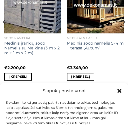
SODO NAMELIAI
MEDINIAI NAMELIAI
Medinis įrankių sodo
Medinis sodo namelis 5×4 m
Namelis su Malkine (3 m x 2
+ terasa „Autum“
m + 1 m x 2 m)
€
2.200,00
€
3.349,00
Į KREPŠELĮ
Į KREPŠELĮ
0.
Slapukų nustatymai
Siekdami teikti geriausią patirtį, naudojame tokias technologijas
kaip slapukus. Jei sutiksite su šiomis technologijomis, galėsime
KONTAKTAI
INDIVIDUALŪS PROJEKTAI
apdoroti duomenis, tokius kaip naršymo elgsena arba unikalūs ID
MOKĖJIMAS LIZINGU
PIRKIMO TAISYKLĖS
PRISTATYMAS
šioje svetainėje. Nesutikimas arba sutikimo atšaukimas gali
KEITIMAS IR GRĄŽINIMAS
PRIVATUMO POLITIKA
neigiamai paveikti tam tikras funkcijas ir funkcijas.