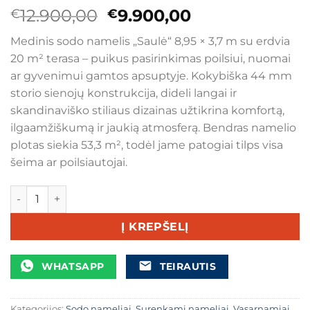
Original
Current
12.900,00
9.900,00
€
€
price
price
Medinis sodo namelis „Saulė“ 8,95 × 3,7 m su erdvia
was:
is:
20 m² terasa – puikus pasirinkimas poilsiui, nuomai
€12.900,00.
€9.900,00.
ar gyvenimui gamtos apsuptyje. Kokybiška 44 mm
storio sienojų konstrukcija, dideli langai ir
skandinaviško stiliaus dizainas užtikrina komfortą,
ilgaamžiškumą ir jaukią atmosferą. Bendras namelio
plotas siekia 53,3 m², todėl jame patogiai tilps visa
šeima ar poilsiautojai.
produkto kiekis: Medinis sodo namelis „Saulė“ 8,95 × 3,7 m
Į KREPŠELĮ
WHATSAPP
TEIRAUTIS
Kategorijos:
Sodo nameliai
,
Surenkami nameliai
,
Vasarnamiai