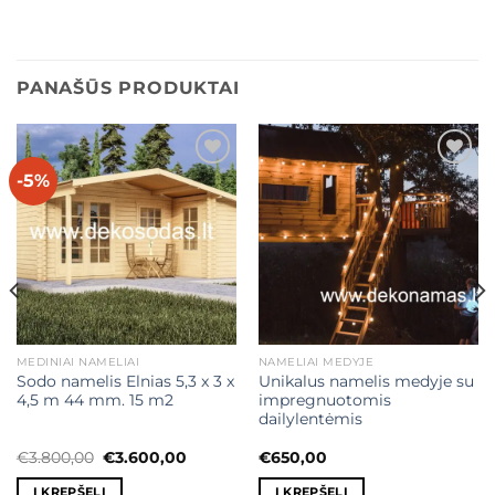
PANAŠŪS PRODUKTAI
-5%
Mėgstamiausias
Mėgstamiausias
MEDINIAI NAMELIAI
NAMELIAI MEDYJE
Sodo namelis Elnias 5,3 x 3 x
Unikalus namelis medyje su
4,5 m 44 mm. 15 m2
impregnuotomis
dailylentėmis
t
Original
Current
€
3.800,00
€
3.600,00
€
650,00
price
price
was:
is:
Į KREPŠELĮ
Į KREPŠELĮ