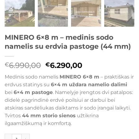
MINERO 6×8 m – medinis sodo
namelis su erdvia pastoge (44 mm)
Original
Current
6.990,00
6.290,00
€
€
price
price
Medinis sodo namelis
MINERO 6×8 m
– praktiškas ir
was:
is:
erdvus statinys su
6×4 m uždara namelio dalimi
€6.990,00.
€6.290,00.
bei
6×4 m pastoge
. Namelyje įrengtos dvi patalpos:
didelė pagrindinė erdvė poilsiui ar darbui bei
atskiras sandėliukas daiktams ir sodo įrangai laikyti.
Tvirtos
44 mm storio sienos
užtikrina
ilgaamžiškumą ir komfortą.
produkto kiekis: MINERO 6x8 m – medinis sodo namelis su