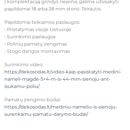
Į komplektaciją grindys neįeina, galima užsisakyti
papildomai 18 arba 28 mm storio. Teirautis.
Papildomai teikiamos paslaugos:
• Pristatymas visoje Lietuvoje
• Surinkimo paslaugos
• Polinių pamatų įrengimas
• Stogo dangos montavimas
Surinkimo video:
https://dekosodas.lt/video-kaip-pasistatyti-medini-
nameli-magde-5×4-m-is-44-mm-sienoju-ant-
isukamu-poliu/
Pamatų įrengimo būdai:
https://dekosodas.lt/mediniu-nameliu-is-sienoju-
surenkamu-pamatu-darymo-budai/