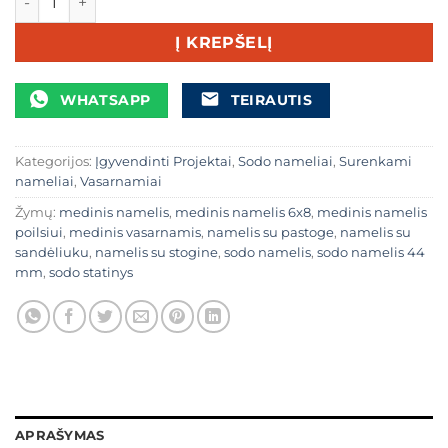
Į KREPŠELĮ
WHATSAPP
TEIRAUTIS
Kategorijos:
Įgyvendinti Projektai
,
Sodo nameliai
,
Surenkami
nameliai
,
Vasarnamiai
Žymų:
medinis namelis
,
medinis namelis 6x8
,
medinis namelis
poilsiui
,
medinis vasarnamis
,
namelis su pastoge
,
namelis su
sandėliuku
,
namelis su stogine
,
sodo namelis
,
sodo namelis 44
mm
,
sodo statinys
APRAŠYMAS