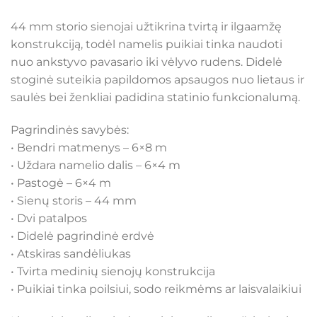
44 mm storio sienojai užtikrina tvirtą ir ilgaamžę
konstrukciją, todėl namelis puikiai tinka naudoti
nuo ankstyvo pavasario iki vėlyvo rudens. Didelė
stoginė suteikia papildomos apsaugos nuo lietaus ir
saulės bei ženkliai padidina statinio funkcionalumą.
Pagrindinės savybės:
• Bendri matmenys – 6×8 m
• Uždara namelio dalis – 6×4 m
• Pastogė – 6×4 m
• Sienų storis – 44 mm
• Dvi patalpos
• Didelė pagrindinė erdvė
• Atskiras sandėliukas
• Tvirta medinių sienojų konstrukcija
• Puikiai tinka poilsiui, sodo reikmėms ar laisvalaikiui