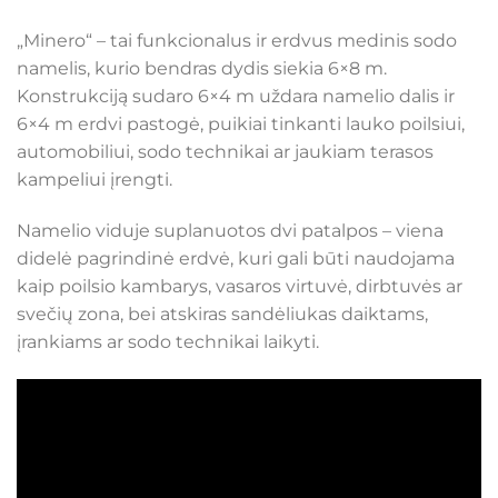
„Minero“ – tai funkcionalus ir erdvus medinis sodo
namelis, kurio bendras dydis siekia 6×8 m.
Konstrukciją sudaro 6×4 m uždara namelio dalis ir
6×4 m erdvi pastogė, puikiai tinkanti lauko poilsiui,
automobiliui, sodo technikai ar jaukiam terasos
kampeliui įrengti.
Namelio viduje suplanuotos dvi patalpos – viena
didelė pagrindinė erdvė, kuri gali būti naudojama
kaip poilsio kambarys, vasaros virtuvė, dirbtuvės ar
svečių zona, bei atskiras sandėliukas daiktams,
įrankiams ar sodo technikai laikyti.