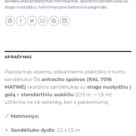
sandėliukas pristatymas nemokamai
,
skardinis sandėliukas su
stogo nuolydžiu
,
tvitinimas prie betoninio pagrindo
APRAŠYMAS
Pasiūlymas visiems, ieškantiems praktiško ir tvirto
sandėliuko! Šis
antracito spalvos (RAL 7016
MATINĖ)
skardinis sandėliukas su
stogo nuolydžiu į
galą
ir
standartiniu aukščiu
(2,13 m -> 1,9 m)
užtikrins ne tik estetiką, bet ir patikimumą.
📏
Matmenys:
Sandėliuko dydis
: 2,5 x 1,5 m