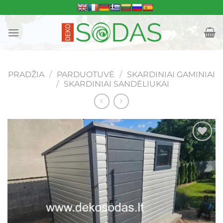
Skip
to
content
PRADŽIA
/
PARDUOTUVĖ
/
SKARDINIAI GAMINIAI
/
SKARDINIAI SANDĖLIUKAI
Mėgstamiausias