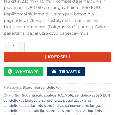
(aukštis: 2,13 m -> 1,9 m). Į komplektą įeina durys ir
praveriamas 80×60 cm langas. Kaina – 590 EUR.
Papildomai siūlome tvitinimą prie betoninio
pagrindo už 78 EUR. Pristatymas ir surinkimas
Lietuvoje nemokami (išskyrus Kuršių neriją). Galimi
pakeitimai pagal užsakovo pageidavimus.
produkto kiekis: Skardinis sandėliukas 2,5x1,5m antracito 
Į KREPŠELĮ
WHATSAPP
TEIRAUTIS
Kategorija:
Skardiniai sandėliukai
Žymų:
5m
,
5x1
,
antracito spalvos
,
RAL 7016
,
sandėliukas 590 EUR
,
sandėliukas Lietuvoje
,
sandėliukas pagal užsakymą
,
sandėliukas su durimis
,
sandėliukas su praveriamu langu
,
sandėliuko konstrukcija
,
Skardinis sandėliukas 2
,
skardinis