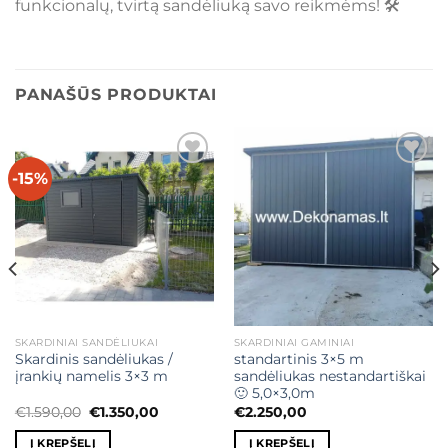
funkcionalų, tvirtą sandėliuką savo reikmėms! 🛠️
PANAŠŪS PRODUKTAI
-15%
Mėgstamiausias
Mėgstamiausias
SKARDINIAI SANDĖLIUKAI
SKARDINIAI GAMINIAI
Skardinis sandėliukas /
standartinis 3×5 m
įrankių namelis 3×3 m
sandėliukas nestandartiškai
🙂 5,0×3,0m
Original
Current
€
1.590,00
€
1.350,00
€
2.250,00
price
price
was:
is:
Į KREPŠELĮ
Į KREPŠELĮ