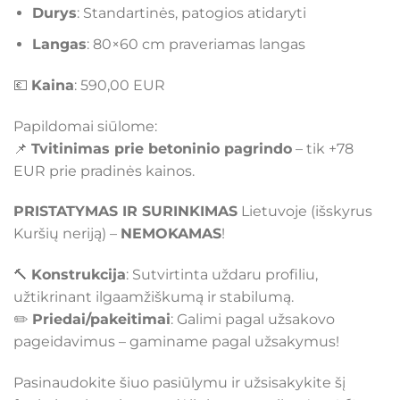
Durys
: Standartinės, patogios atidaryti
Langas
: 80×60 cm praveriamas langas
💶
Kaina
: 590,00 EUR
Papildomai siūlome:
📌
Tvitinimas prie betoninio pagrindo
– tik +78
EUR prie pradinės kainos.
PRISTATYMAS IR SURINKIMAS
Lietuvoje (išskyrus
Kuršių neriją) –
NEMOKAMAS
!
🔨
Konstrukcija
: Sutvirtinta uždaru profiliu,
užtikrinant ilgaamžiškumą ir stabilumą.
✏️
Priedai/pakeitimai
: Galimi pagal užsakovo
pageidavimus – gaminame pagal užsakymus!
Pasinaudokite šiuo pasiūlymu ir užsisakykite šį