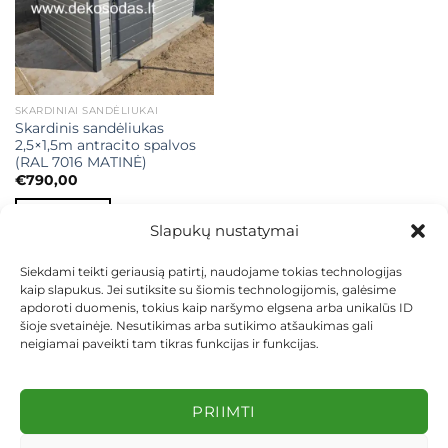
SKARDINIAI SANDĖLIUKAI
Skardinis sandėliukas
2,5×1,5m antracito spalvos
(RAL 7016 MATINĖ)
€
790,00
Į KREPŠELĮ
Slapukų nustatymai
Siekdami teikti geriausią patirtį, naudojame tokias technologijas
kaip slapukus. Jei sutiksite su šiomis technologijomis, galėsime
apdoroti duomenis, tokius kaip naršymo elgsena arba unikalūs ID
šioje svetainėje. Nesutikimas arba sutikimo atšaukimas gali
neigiamai paveikti tam tikras funkcijas ir funkcijas.
KONTAKTAI
INDIVIDUALŪS PROJEKTAI
MOKĖJIMAS LIZINGU
PIRKIMO TAISYKLĖS
PRISTATYMAS
KEITIMAS IR GRĄŽINIMAS
PRIVATUMO POLITIKA
PRIIMTI
Visos teisės saugomos 2026 ©
dekosodas.lt