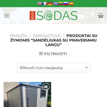
Skip
to
content
PRADŽIA
/
PARDUOTUVĖ
/
PRODUKTAI SU
ŽYMOMIS “SANDĖLIUKAS SU PRAVERIAMU
LANGU”
FILTRUOTI
Mėgstamiausias