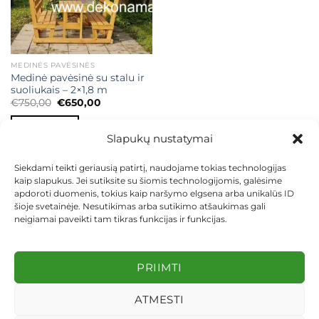
MEDINĖS PAVĖSINĖS
Medinė pavėsinė su stalu ir
suoliukais – 2×1,8 m
Original
Current
€
750,00
€
650,00
price
price
was:
is:
Į KREPŠELĮ
€750,00.
€650,00.
Slapukų nustatymai
Siekdami teikti geriausią patirtį, naudojame tokias technologijas
kaip slapukus. Jei sutiksite su šiomis technologijomis, galėsime
apdoroti duomenis, tokius kaip naršymo elgsena arba unikalūs ID
šioje svetainėje. Nesutikimas arba sutikimo atšaukimas gali
neigiamai paveikti tam tikras funkcijas ir funkcijas.
KONTAKTAI
INDIVIDUALŪS PROJEKTAI
MOKĖJIMAS LIZINGU
PIRKIMO TAISYKLĖS
PRISTATYMAS
KEITIMAS IR GRĄŽINIMAS
PRIVATUMO POLITIKA
PRIIMTI
Visos teisės saugomos 2026 ©
dekosodas.lt
ATMESTI