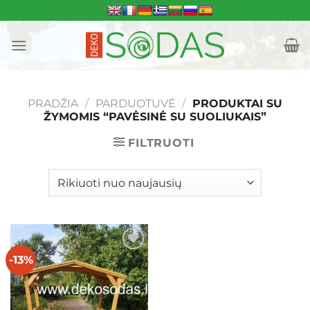
Skip
to
content
PRADŽIA
/
PARDUOTUVĖ
/
PRODUKTAI SU
ŽYMOMIS “PAVĖSINĖ SU SUOLIUKAIS”
FILTRUOTI
-13%
Mėgstamiausias