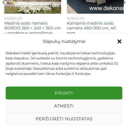
SANDĖLYJE
SANDĖLYJE
Medinis sodo namelis
Kampinis medinis sodo
BORDO 360 × 240 + 360 cm
namelis 450×300 cm, 40
– modernus sprendimas
mm
poilsiui, darbui ar
Slapukų nustatymai
sandėliavimui
t
Original
Current
Original
Current
€
3.890,00
€
3.390,00
€
2.990,00
€
2.790,00
price
price
price
price
Siekdami teikti geriausią patirtį, naudojame tokias technologijas
was:
is:
was:
is:
Į KREPŠELĮ
Į KREPŠELĮ
kaip slapukus. Jei sutiksite su šiomis technologijomis, galėsime
00.
€3.890,00.
€3.390,00.
€2.990,00.
€2.790,0
apdoroti duomenis, tokius kaip naršymo elgsena arba unikalūs ID
šioje svetainėje. Nesutikimas arba sutikimo atšaukimas gali
neigiamai paveikti tam tikras funkcijas ir funkcijas.
KONTAKTAI
INDIVIDUALŪS PROJEKTAI
PRIIMTI
MOKĖJIMAS LIZINGU
PIRKIMO TAISYKLĖS
PRISTATYMAS
KEITIMAS IR GRĄŽINIMAS
PRIVATUMO POLITIKA
ATMESTI
Visos teisės saugomos 2026 ©
dekosodas.lt
PERŽIŪRĖTI NUOSTATAS