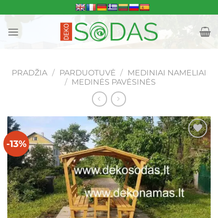
Skip
to
content
PRADŽIA
/
PARDUOTUVĖ
/
MEDINIAI NAMELIAI
/
MEDINĖS PAVĖSINĖS
-13%
Mėgstamiausias