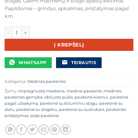
stogas. Galimi matmenų ir stogo spalvų keitimai.
Papildomai – grindys, apkalimas, pristatymas pagal
km.
produkto kiekis: Medinė pavėsinė su stalu ir suoliukais – 2×
Į KREPŠELĮ
WHATSAPP
TEIRAUTIS
Kategorija:
Medinės pavėsinės
Žymų:
impregnuota mediena
,
medine pavesine
,
medinės
pavėsinės gamyba
,
obliuota pušis
,
pavėsinė kiemui
,
pavėsinė
pagal užsakymą
,
pavėsinė su bituminiu stogu
,
pavėsinė su
stalu
,
pavėsinė su stogeliu
,
pavėsinė su suoliukais
,
pavėsinės
pristatymas
,
sodo pavėsinė