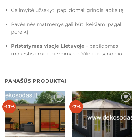
Galimybė užsakyti papildomai: grindis, apkaltą
Pavėsinės matmenys gali būti keičiami pagal
poreikį
Pristatymas visoje Lietuvoje
– papildomas
mokestis arba atsiėmimas iš Vilniaus sandėlio
PANAŠŪS PRODUKTAI
-13%
-7%
Mėgstamiausias
Mėgstamiausias