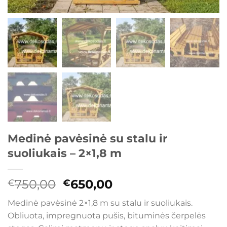
Medinė pavėsinė su stalu ir
suoliukais – 2×1,8 m
Original
Current
750,00
650,00
€
€
price
price
Medinė pavėsinė 2×1,8 m su stalu ir suoliukais.
was:
is:
Obliuota, impregnuota pušis, bituminės čerpelės
€750,00.
€650,00.