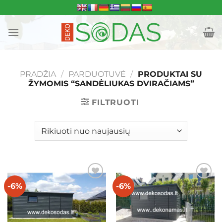
Skip
to
content
PRADŽIA
/
PARDUOTUVĖ
/
PRODUKTAI SU
ŽYMOMIS “SANDĖLIUKAS DVIRAČIAMS”
FILTRUOTI
-6%
-6%
Mėgstamiausias
Mėgstamiausias