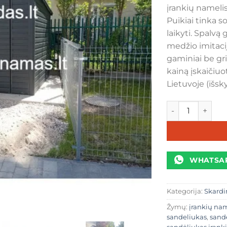
įrankių nameli
Puikiai tinka s
laikyti. Spalvą
medžio imitaciją
gaminiai be gri
kainą įskaičiu
Lietuvoje (išsky
produkto kiekis:
WHATSA
Kategorija:
Skardi
Žymų:
įrankių nam
sandeliukas
,
sand