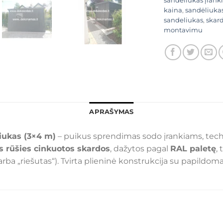
sandėliukas įrank
kaina
,
sandėliuka
sandeliukas
,
skard
montavimu
APRAŠYMAS
liukas (3×4 m)
– puikus sprendimas sodo įrankiams, techn
s rūšies cinkuotos skardos
, dažytos pagal
RAL paletę
,
arba „riešutas“). Tvirta plieninė konstrukcija su papildom