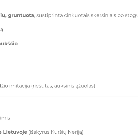
ių, gruntuota
, sustiprinta cinkuotais skersiniais po stog
lą
aukščio
o imitacija (riešutas, auksinis ąžuolas)
rimis
e Lietuvoje
(išskyrus Kuršių Neriją)