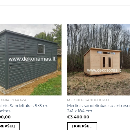
Mėgstamiausias
Mėgstamiaus
DINIAI GARAŽAI
MEDINIAI SANDĖLIUKAI
dinis Sandėliukas 5×3 m.
Medinis sandeliukas su antreso
acitas
241 x 184 cm
90,00
€
3.400,00
KREPŠELĮ
Į KREPŠELĮ