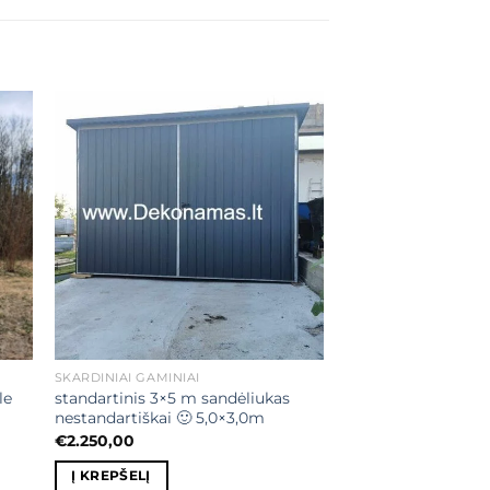
ias
Mėgstamiausias
SKARDINIAI GAMINIAI
le
standartinis 3×5 m sandėliukas
nestandartiškai 🙂 5,0×3,0m
€
2.250,00
Į KREPŠELĮ