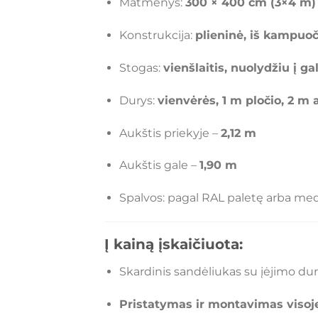
Matmenys:
300 × 400 cm (3×4 m)
Konstrukcija:
plieninė, iš kampuoč
Stogas:
vienšlaitis, nuolydžiu į ga
Durys:
vienvėrės, 1 m pločio, 2 m 
Aukštis priekyje –
2,12 m
Aukštis gale –
1,90 m
Spalvos: pagal RAL paletę arba medži
Į kainą įskaičiuota:
Skardinis sandėliukas su įėjimo du
Pristatymas ir montavimas visoj