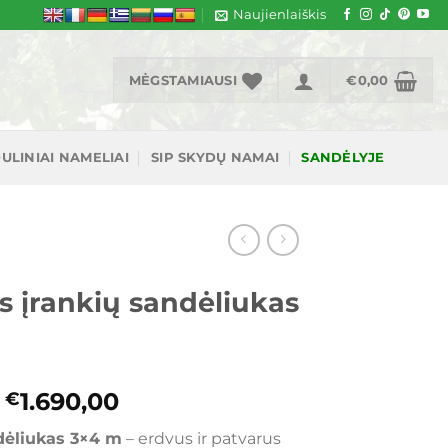
Naujienlaiškis
MĖGSTAMIAUSI
€
0,00
ULINIAI NAMELIAI
SIP SKYDŲ NAMAI
SANDĖLYJE
s įrankių sandėliukas
Original
Current
1.690,00
€
price
price
dėliukas 3×4 m
– erdvus ir patvarus