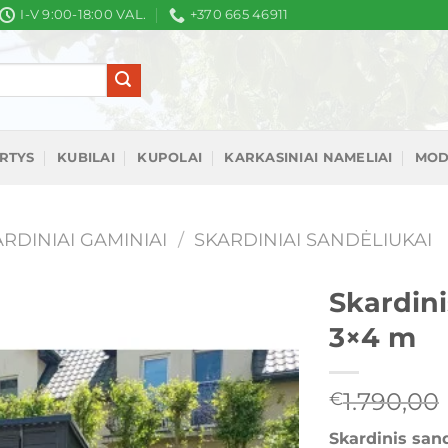
I-V 9:00-18:00 VAL.
+370 665 46911
IRTYS
KUBILAI
KUPOLAI
KARKASINIAI NAMELIAI
MOD
RDINIAI GAMINIAI
/
SKARDINIAI SANDĖLIUKAI
Skardini
3×4 m
Mėgstamiausias
1.790,00
€
Skardinis san