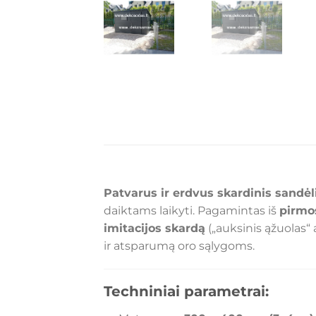
Patvarus ir erdvus skardinis sandė
daiktams laikyti. Pagamintas iš
pirmo
imitacijos skardą
(„auksinis ąžuolas“ 
ir atsparumą oro sąlygoms.
Techniniai parametrai: