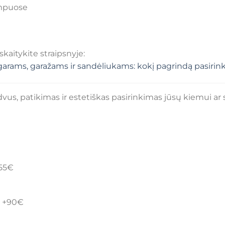
ampuose
aitykite straipsnyje:
rams, garažams ir sandėliukams: kokį pagrindą pasirink
dvus, patikimas ir estetiškas pasirinkimas jūsų kiemui ar 
255€
o +90€