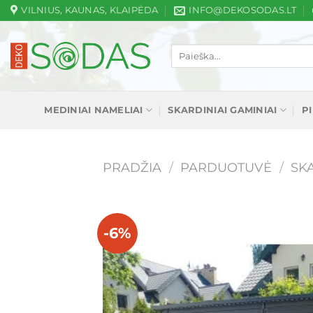
Skip
VILNIUS, KAUNAS, KLAIPĖDA
INFO@DEKOSODAS.LT
to
content
Ieškoti:
MEDINIAI NAMELIAI
SKARDINIAI GAMINIAI
P
PRADŽIA
/
PARDUOTUVĖ
/
SKA
-6%