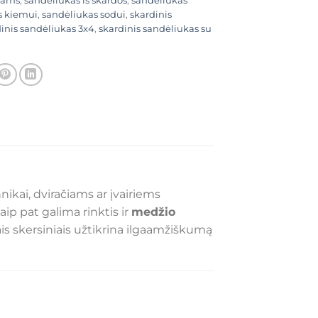
iams
,
sandėliukas iš skardos
,
sandėliukas
s kiemui
,
sandėliukas sodui
,
skardinis
inis sandėliukas 3x4
,
skardinis sandėliukas su
ikai, dviračiams ar įvairiems
 taip pat galima rinktis ir
medžio
ais skersiniais užtikrina ilgaamžiškumą