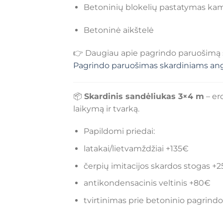
Betoninių blokelių pastatymas k
Betoninė aikštelė
👉 Daugiau apie pagrindo paruošimą sk
Pagrindo paruošimas skardiniams anga
📦
Skardinis sandėliukas 3×4 m
– er
laikymą ir tvarką.
Papildomi priedai:
latakai/lietvamždžiai +135€
čerpių imitacijos skardos stogas +
antikondensacinis veltinis +80€
tvirtinimas prie betoninio pagrind