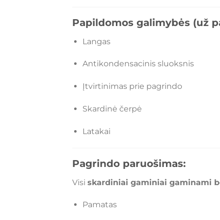
Papildomos galimybės (už pa
Langas
Antikondensacinis sluoksnis
Įtvirtinimas prie pagrindo
Skardinė čerpė
Latakai
Pagrindo paruošimas:
Visi
skardiniai gaminiai gaminami b
Pamatas