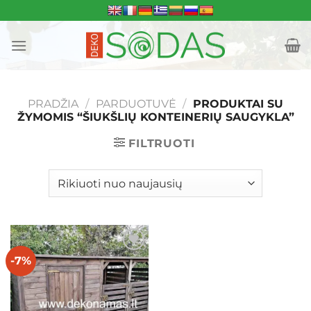
Skip
to
content
PRADŽIA
/
PARDUOTUVĖ
/
PRODUKTAI SU
ŽYMOMIS “ŠIUKŠLIŲ KONTEINERIŲ SAUGYKLA”
FILTRUOTI
-7%
Mėgstamiausias