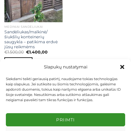
MEDINIAI SANDĖLIUKAI
Sandėliukas/malkinė/
šiukšlių konteinerių
saugykla – patikima erdvė
jūsų reikmėms
Original
Current
€
1.500,00
€
1.400,00
price
price
was:
is:
Į KREPŠELĮ
€1.500,00.
€1.400,00.
Slapukų nustatymai
Siekdami teikti geriausią patirtį, naudojame tokias technologijas
kaip slapukus. Jei sutiksite su šiomis technologijomis, galėsime
apdoroti duomenis, tokius kaip naršymo elgsena arba unikalūs ID
šioje svetainėje. Nesutikimas arba sutikimo atšaukimas gali
neigiamai paveikti tam tikras funkcijas ir funkcijas.
KONTAKTAI
INDIVIDUALŪS PROJEKTAI
MOKĖJIMAS LIZINGU
PIRKIMO TAISYKLĖS
PRISTATYMAS
KEITIMAS IR GRĄŽINIMAS
PRIVATUMO POLITIKA
PRIIMTI
Visos teisės saugomos 2026 ©
dekosodas.lt