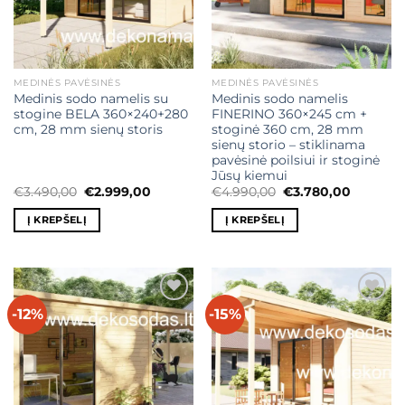
MEDINĖS PAVĖSINĖS
MEDINĖS PAVĖSINĖS
Medinis sodo namelis su
Medinis sodo namelis
stogine BELA 360×240+280
FINERINO 360×245 cm +
cm, 28 mm sienų storis
stoginė 360 cm, 28 mm
sienų storio – stiklinama
pavėsinė poilsiui ir stoginė
Jūsų kiemui
Original
Current
Original
Current
€
3.490,00
€
2.999,00
€
4.990,00
€
3.780,00
price
price
price
price
was:
is:
was:
is:
Į KREPŠELĮ
Į KREPŠELĮ
€3.490,00.
€2.999,00.
€4.990,00.
€3.780,0
-12%
-15%
Mėgstamiausias
Mėgstamiausias