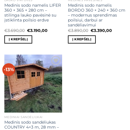
LAUKO VIRTUVĖS
MEDINĖS PAVĖSINĖS
Medinis sodo namelis LIFER
Medinis sodo namelis
360 × 365 + 280 cm –
BORDO 360 × 240 + 360 cm
stilinga lauko pavėsinė su
– modernus sprendimas
įstiklinta poilsio erdve
poilsiui, darbui ar
sandėliavimui
Original
Current
Original
Current
€
3.690,00
€
3.190,00
€
3.890,00
€
3.390,00
price
price
price
price
was:
is:
was:
is:
Į KREPŠELĮ
Į KREPŠELĮ
€3.690,00.
€3.190,00.
€3.890,00.
€3.390,0
-13%
Mėgstamiausias
MEDINIAI SANDĖLIUKAI
Medinis sodo sandėliukas
COUNTRY 4×3 m, 28 mm –