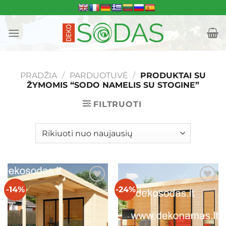
Skip
to
content
PRADŽIA
/
PARDUOTUVĖ
/
PRODUKTAI SU
ŽYMOMIS “SODO NAMELIS SU STOGINE”
FILTRUOTI
-14%
-24%
Mėgstamiausias
Mėgstamiausias