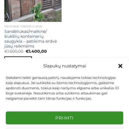
MEDINIAI SANDĖLIUKAI
Sandėliukas/malkinė/
šiukšlių konteinerių
saugykla – patikima erdvė
jūsų reikmėms
Original
Current
€
1.500,00
€
1.400,00
price
price
was:
is:
Į KREPŠELĮ
€1.500,00.
€1.400,00.
Slapukų nustatymai
Siekdami teikti geriausią patirtį, naudojame tokias technologijas
kaip slapukus. Jei sutiksite su šiomis technologijomis, galėsime
apdoroti duomenis, tokius kaip naršymo elgsena arba unikalūs ID
šioje svetainėje. Nesutikimas arba sutikimo atšaukimas gali
neigiamai paveikti tam tikras funkcijas ir funkcijas.
KONTAKTAI
INDIVIDUALŪS PROJEKTAI
MOKĖJIMAS LIZINGU
PIRKIMO TAISYKLĖS
PRISTATYMAS
KEITIMAS IR GRĄŽINIMAS
PRIVATUMO POLITIKA
PRIIMTI
Visos teisės saugomos 2026 ©
dekosodas.lt