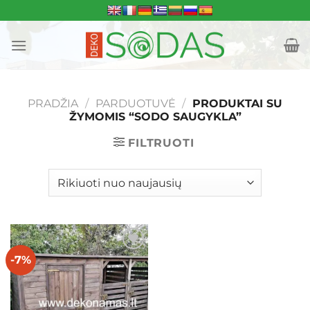
Skip
to
content
PRADŽIA
/
PARDUOTUVĖ
/
PRODUKTAI SU
ŽYMOMIS “SODO SAUGYKLA”
FILTRUOTI
-7%
Mėgstamiausias