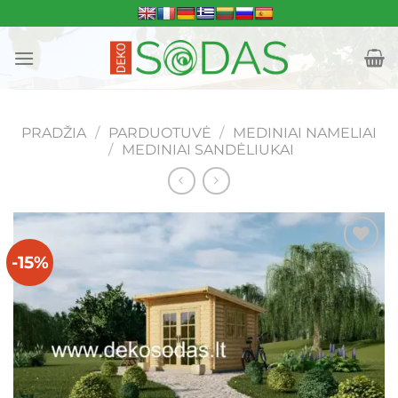
Skip
to
content
PRADŽIA
/
PARDUOTUVĖ
/
MEDINIAI NAMELIAI
/
MEDINIAI SANDĖLIUKAI
-15%
Mėgstamiausias