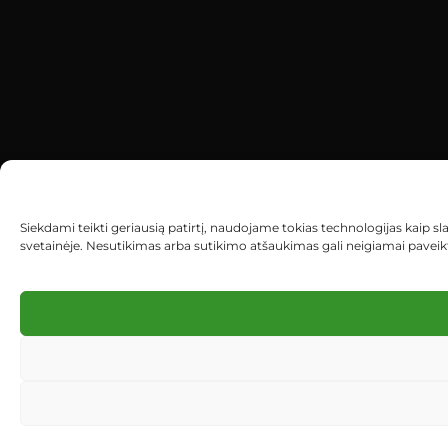
Siekdami teikti geriausią patirtį, naudojame tokias technologijas kaip s
svetainėje. Nesutikimas arba sutikimo atšaukimas gali neigiamai paveikti 