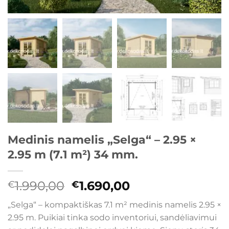
Medinis namelis „Selga“ – 2.95 ×
2.95 m (7.1 m²) 34 mm.
Original
Current
1.990,00
1.690,00
€
€
price
price
„Selga“ – kompaktiškas 7.1 m² medinis namelis 2.95 ×
was:
is:
2.95 m. Puikiai tinka sodo inventoriui, sandėliavimui
€1.990,00.
€1.690,00.