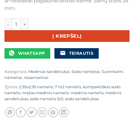
ar nedidelei pagalbinei erdvei kieme. Sienų storis 34
mm.
produkto kiekis: Medinis namelis „Selga“ – 2.95 × 2.95 m (7
Į KREPŠELĮ
WHATSAPP
TEIRAUTIS
Kategorijos:
Mediniai sandėliukai
,
Sodo nameliai
,
Surenkami
nameliai
,
Vasarnamiai
Žymos:
2.95x2.95 namelis
,
7 m2 namelis
,
kompaktiškas sodo
namelis
,
mažas medinis namelis
,
medinis namelis
,
medinis
sandeliukas
,
sodo namelis 3x3
,
sodo sandeliukas