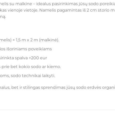
elis su malkine – idealus pasirinkimas jūsų sodo poreikia
malkas vienoje vietoje. Namelis pagamintas iš 2 cm storio 
mą.
elis) + 1,5 m x 2 m (malkinė).
rios išoriniams poveikiams
rinkta spalva +200 eur
is prie bet kokio sodo ar kiemo.
ms, sodo technikai laikyti.
alus, bet ir stilingas sprendimas jūsų sodo erdvės organ