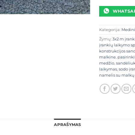
WHATSA
Kategorija:
Medini
Žymų:
3x2 m įrank
įrankių laikymo s
konstrukcijos san
malkine
,
pasirink
medžio
,
sandėliuk
laikymas
,
sodo įr
namelis su malkų
APRAŠYMAS