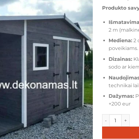
Produkto sav
Išmatavima
2 m (malkinė
Mediena:
2 
poveikiams.
Dizainas:
Kl
sodo ar kie
Naudojimas
technikai lai
Dažymas:
P
+200 eur
produkto kiekis: