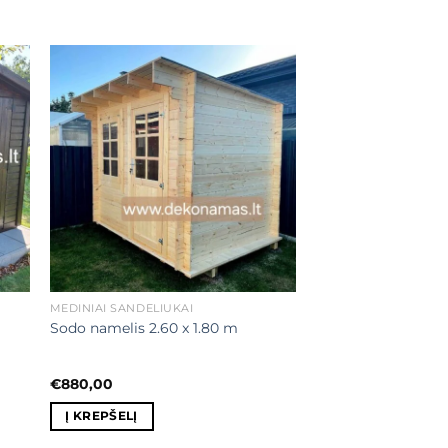
ias
Mėgstamiausias
MEDINIAI SANDĖLIUKAI
Sodo namelis 2.60 x 1.80 m
€
880,00
Į KREPŠELĮ