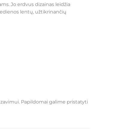
ms. Jo erdvus dizainas leidžia
medienos lentų, užtikrinančių
izavimui. Papildomai galime pristatyti