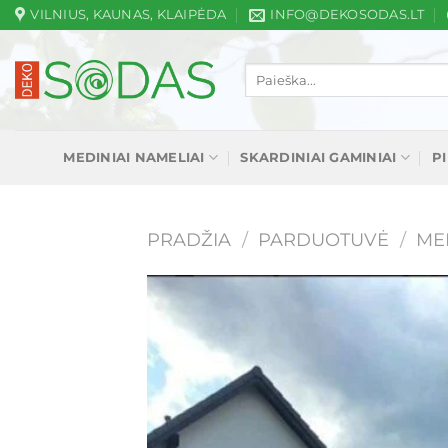
Skip
VILNIUS, KAUNAS, KLAIPĖDA
INFO@DEKOSODAS.LT
to
content
Ieškoti:
MEDINIAI NAMELIAI
SKARDINIAI GAMINIAI
P
PRADŽIA
/
PARDUOTUVĖ
/
ME