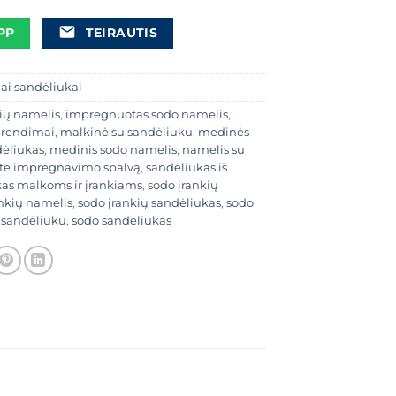
PP
TEIRAUTIS
ai sandėliukai
ių namelis
,
impregnuotas sodo namelis
,
prendimai
,
malkinė su sandėliuku
,
medinės
dėliukas
,
medinis sodo namelis
,
namelis su
ite impregnavimo spalvą
,
sandėliukas iš
as malkoms ir įrankiams
,
sodo įrankių
ankių namelis
,
sodo įrankių sandėliukas
,
sodo
 sandėliuku
,
sodo sandeliukas