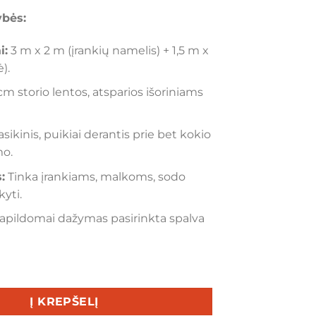
ybės:
i:
3 m x 2 m (įrankių namelis) + 1,5 m x
).
cm storio lentos, atsparios išoriniams
asikinis, puikiai derantis prie bet kokio
mo.
:
Tinka įrankiams, malkoms, sodo
kyti.
apildomai dažymas pasirinkta spalva
 Sodo įrankių namelis su malkine (3 m x 2 m + 1,5 m x 2 m)
Į KREPŠELĮ