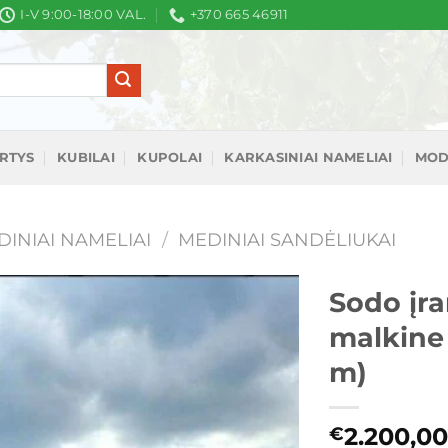
I-V 9:00-18:00 VAL.
+370 665 46911
IRTYS
KUBILAI
KUPOLAI
KARKASINIAI NAMELIAI
MOD
DINIAI NAMELIAI
/
MEDINIAI SANDĖLIUKAI
Sodo įra
malkine 
Mėgstamiausias
m)
2.200,00
€