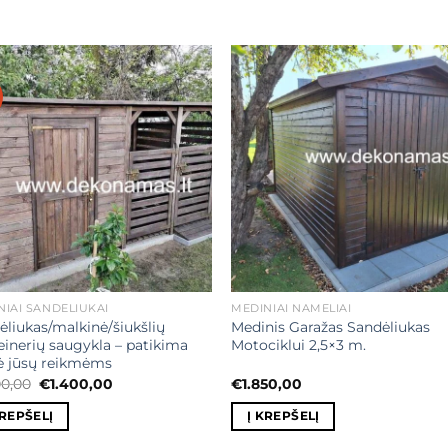
Mėgstamiausias
Mėgstamiaus
NIAI SANDĖLIUKAI
MEDINIAI NAMELIAI
ėliukas/malkinė/šiukšlių
Medinis Garažas Sandėliukas
einerių saugykla – patikima
Motociklui 2,5×3 m.
ė jūsų reikmėms
Original
Current
00,00
€
1.400,00
€
1.850,00
price
price
was:
is:
KREPŠELĮ
Į KREPŠELĮ
€1.500,00.
€1.400,00.