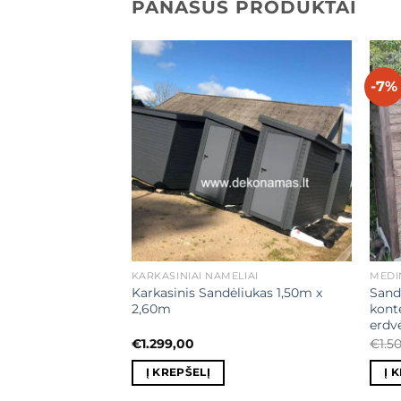
PANAŠŪS PRODUKTAI
-7%
Mėgstamiausias
Mėgstamiausias
KARKASINIAI NAMELIAI
MEDI
kas su Malkine
Karkasinis Sandėliukas 1,50m x
Sand
2,60m
kont
erdv
€
1.299,00
€
1.5
Į KREPŠELĮ
Į 