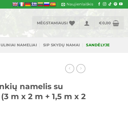
Naujienlaiškis
MĖGSTAMIAUSI
€
0,00
ULINIAI NAMELIAI
SIP SKYDŲ NAMAI
SANDĖLYJE
nkių namelis su
(3 m x 2 m + 1,5 m x 2