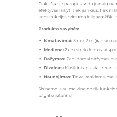
Praktiškas ir patogus sodo įrankių nam
efektyviai laikyti tiek įrankius, tiek 
konstrukcijos tvirtumą ir ilgaamžišku
Produkto savybės:
Išmatavimai:
3 m x 2 m (įrankių nam
Mediena:
2 cm storio lentos, atspa
Dažymas:
Papildomai dažymas pasi
Dizainas:
Klasikinis, puikiai derant
Naudojimas:
Tinka įrankiams, malko
Šis namelis su malkine ne tik funkcion
pagal susitarimą.