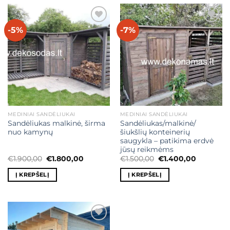
-5%
-7%
Mėgstamiausias
Mėgstamiausias
MEDINIAI SANDĖLIUKAI
MEDINIAI SANDĖLIUKAI
Sandėliukas malkinė, širma
Sandėliukas/malkinė/
nuo kamynų
šiukšlių konteinerių
saugykla – patikima erdvė
jūsų reikmėms
Original
Current
Original
Current
€
1.900,00
€
1.800,00
€
1.500,00
€
1.400,00
price
price
price
price
was:
is:
was:
is:
Į KREPŠELĮ
Į KREPŠELĮ
€1.900,00.
€1.800,00.
€1.500,00.
€1.400,00
Mėgstamiausias