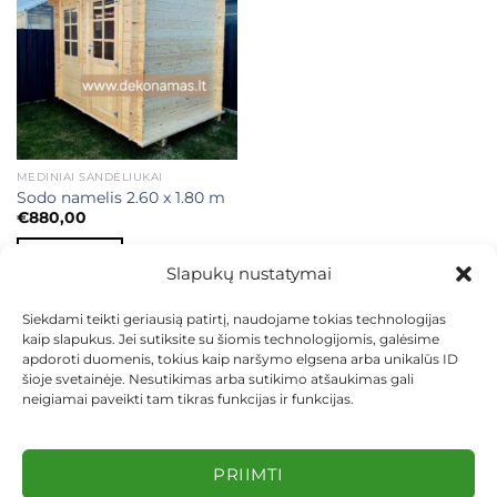
MEDINIAI SANDĖLIUKAI
Sodo namelis 2.60 x 1.80 m
€
880,00
Į KREPŠELĮ
Slapukų nustatymai
Siekdami teikti geriausią patirtį, naudojame tokias technologijas
kaip slapukus. Jei sutiksite su šiomis technologijomis, galėsime
apdoroti duomenis, tokius kaip naršymo elgsena arba unikalūs ID
šioje svetainėje. Nesutikimas arba sutikimo atšaukimas gali
neigiamai paveikti tam tikras funkcijas ir funkcijas.
KONTAKTAI
INDIVIDUALŪS PROJEKTAI
MOKĖJIMAS LIZINGU
PIRKIMO TAISYKLĖS
PRISTATYMAS
KEITIMAS IR GRĄŽINIMAS
PRIVATUMO POLITIKA
PRIIMTI