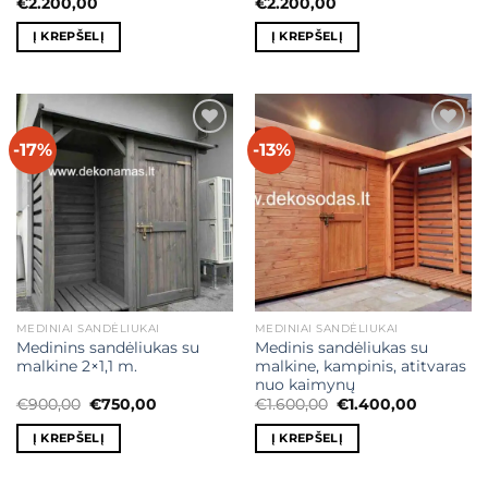
€
2.200,00
€
2.200,00
Į KREPŠELĮ
Į KREPŠELĮ
-17%
-13%
Mėgstamiausias
Mėgstamiausias
MEDINIAI SANDĖLIUKAI
MEDINIAI SANDĖLIUKAI
Medinins sandėliukas su
Medinis sandėliukas su
malkine 2×1,1 m.
malkine, kampinis, atitvaras
nuo kaimynų
Original
Current
Original
Current
€
900,00
€
750,00
€
1.600,00
€
1.400,00
price
price
price
price
was:
is:
was:
is:
Į KREPŠELĮ
Į KREPŠELĮ
€900,00.
€750,00.
€1.600,00.
€1.400,00