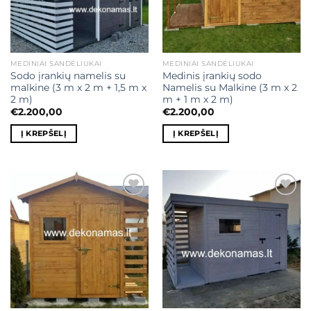
MEDINIAI SANDĖLIUKAI
MEDINIAI SANDĖLIUKAI
Sodo įrankių namelis su
Medinis įrankių sodo
malkine (3 m x 2 m + 1,5 m x
Namelis su Malkine (3 m x 2
2 m)
m + 1 m x 2 m)
€
2.200,00
€
2.200,00
Į KREPŠELĮ
Į KREPŠELĮ
Mėgstamiausias
Mėgstamiausias