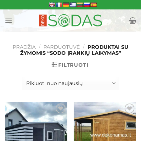
Skip
to
content
PRADŽIA
/
PARDUOTUVĖ
/
PRODUKTAI SU
ŽYMOMIS “SODO ĮRANKIŲ LAIKYMAS”
FILTRUOTI
Mėgstamiausias
Mėgstamiausias