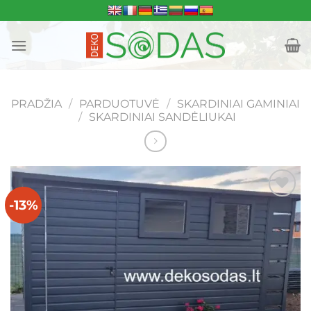
Skip
to
content
PRADŽIA
/
PARDUOTUVĖ
/
SKARDINIAI GAMINIAI
/
SKARDINIAI SANDĖLIUKAI
-13%
Mėgstamiausias