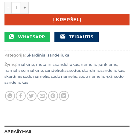
produkto kiekis: Skardinis sodo namelis 4 x 3 m su malkine
Į KREPŠELĮ
WHATSAPP
TEIRAUTIS
Kategorija:
Skardiniai sandėliukai
Žymų:
malkinė
,
metalinis sandeliukas
,
namelis įrankiams
,
namelis su malkine
,
sandėliukas sodui
,
skardinis sandeliukas
,
skardinis sodo namelis
,
sodo namelis
,
sodo namelis 4x3
,
sodo
sandeliukas
APRAŠYMAS