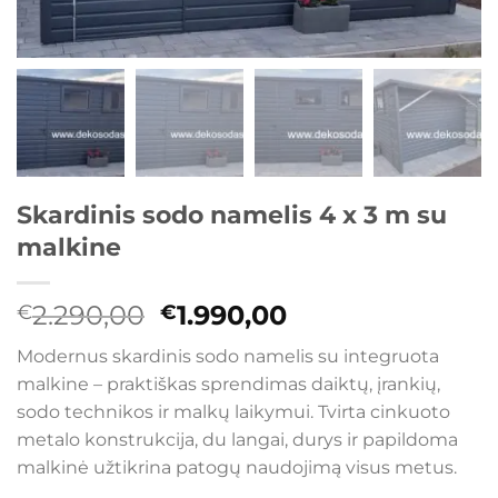
Skardinis sodo namelis 4 x 3 m su
malkine
Original
Current
2.290,00
1.990,00
€
€
price
price
Modernus skardinis sodo namelis su integruota
was:
is:
malkine – praktiškas sprendimas daiktų, įrankių,
€2.290,00.
€1.990,00.
sodo technikos ir malkų laikymui. Tvirta cinkuoto
metalo konstrukcija, du langai, durys ir papildoma
malkinė užtikrina patogų naudojimą visus metus.