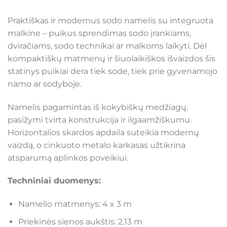
Praktiškas ir modernus sodo namelis su integruota
malkine – puikus sprendimas sodo įrankiams,
dviračiams, sodo technikai ar malkoms laikyti. Dėl
kompaktiškų matmenų ir šiuolaikiškos išvaizdos šis
statinys puikiai dera tiek sode, tiek prie gyvenamojo
namo ar sodyboje.
Namelis pagamintas iš kokybiškų medžiagų,
pasižymi tvirta konstrukcija ir ilgaamžiškumu.
Horizontalios skardos apdaila suteikia modernų
vaizdą, o cinkuoto metalo karkasas užtikrina
atsparumą aplinkos poveikiui.
Techniniai duomenys:
Namelio matmenys: 4 x 3 m
Priekinės sienos aukštis: 2,13 m