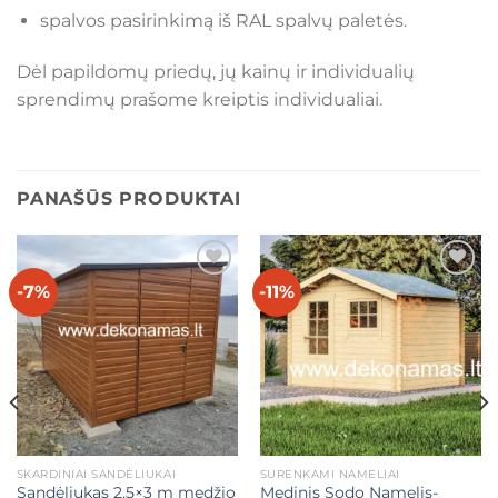
spalvos pasirinkimą iš RAL spalvų paletės.
Dėl papildomų priedų, jų kainų ir individualių
sprendimų prašome kreiptis individualiai.
PANAŠŪS PRODUKTAI
-7%
-11%
Mėgstamiausias
Mėgstamiausias
SKARDINIAI SANDĖLIUKAI
SURENKAMI NAMELIAI
Sandėliukas 2,5×3 m medžio
Medinis Sodo Namelis-