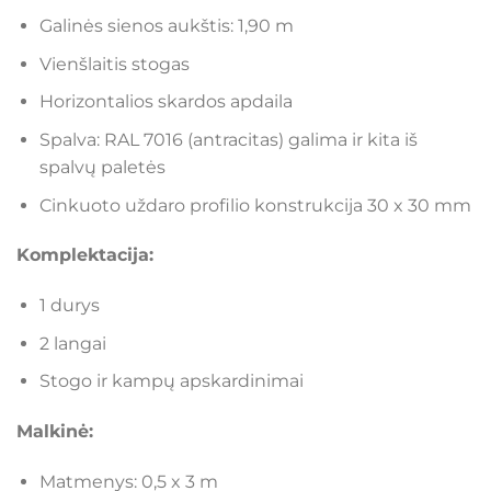
Galinės sienos aukštis: 1,90 m
Vienšlaitis stogas
Horizontalios skardos apdaila
Spalva: RAL 7016 (antracitas) galima ir kita iš
spalvų paletės
Cinkuoto uždaro profilio konstrukcija 30 x 30 mm
Komplektacija:
1 durys
2 langai
Stogo ir kampų apskardinimai
Malkinė:
Matmenys: 0,5 x 3 m