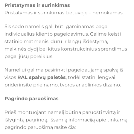
Pristatymas ir surinkimas
Pristatymas ir surinkimas Lietuvoje – nemokamas.
Šis sodo namelis gali būti gaminamas pagal
individualius kliento pageidavimus. Galime keisti
statinio matmenis, durų ir langų išdėstymą,
malkinės dydį bei kitus konstrukcinius sprendimus
pagal jūsų poreikius.
Nameliui galima pasirinkti pageidaujamą spalvą iš
visos
RAL spalvų paletės
, todėl statinį lengvai
priderinsite prie namo, tvoros ar aplinkos dizaino.
Pagrindo paruošimas
Prieš montuojant namelį būtina paruošti tvirtą ir
išlygintą pagrindą. Išsamią informaciją apie tinkamą
pagrindo paruošimą rasite čia: