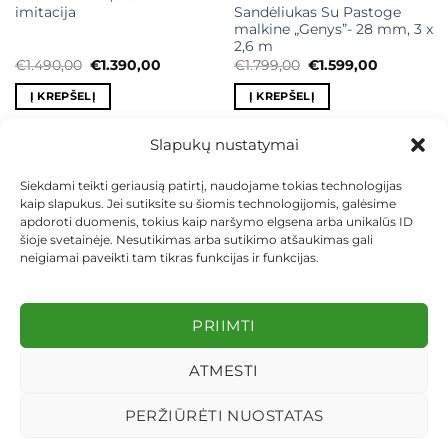
imitacija
Sandėliukas Su Pastoge
malkine „Genys”- 28 mm, 3 x
2,6 m
Original
Current
Original
Current
€
1.490,00
€
1.390,00
€
1.799,00
€
1.599,00
price
price
price
price
was:
is:
was:
is:
Į KREPŠELĮ
Į KREPŠELĮ
€1.490,00.
€1.390,00.
€1.799,00.
€1.599,00.
Slapukų nustatymai
Siekdami teikti geriausią patirtį, naudojame tokias technologijas
kaip slapukus. Jei sutiksite su šiomis technologijomis, galėsime
KONTAKTAI
INDIVIDUALŪS PROJEKTAI
apdoroti duomenis, tokius kaip naršymo elgsena arba unikalūs ID
MOKĖJIMAS LIZINGU
PIRKIMO TAISYKLĖS
PRISTATYMAS
šioje svetainėje. Nesutikimas arba sutikimo atšaukimas gali
KEITIMAS IR GRĄŽINIMAS
PRIVATUMO POLITIKA
neigiamai paveikti tam tikras funkcijas ir funkcijas.
Visos teisės saugomos 2026 ©
dekosodas.lt
PRIIMTI
ATMESTI
PERŽIŪRĖTI NUOSTATAS