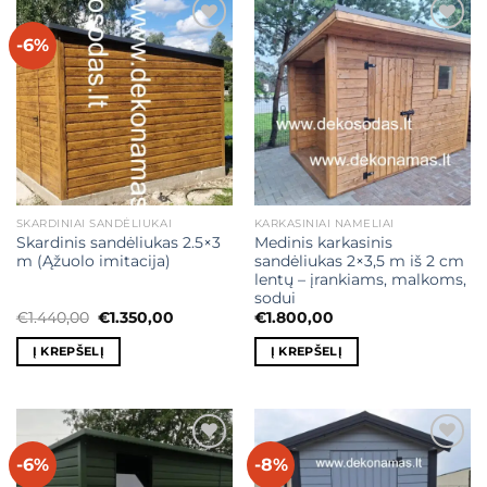
-6%
Mėgstamiausias
Mėgstamiausias
SKARDINIAI SANDĖLIUKAI
KARKASINIAI NAMELIAI
Skardinis sandėliukas 2.5×3
Medinis karkasinis
m (Ąžuolo imitacija)
sandėliukas 2×3,5 m iš 2 cm
lentų – įrankiams, malkoms,
sodui
Original
Current
€
1.440,00
€
1.350,00
€
1.800,00
price
price
was:
is:
Į KREPŠELĮ
Į KREPŠELĮ
€1.440,00.
€1.350,00.
-6%
-8%
Mėgstamiausias
Mėgstamiausias