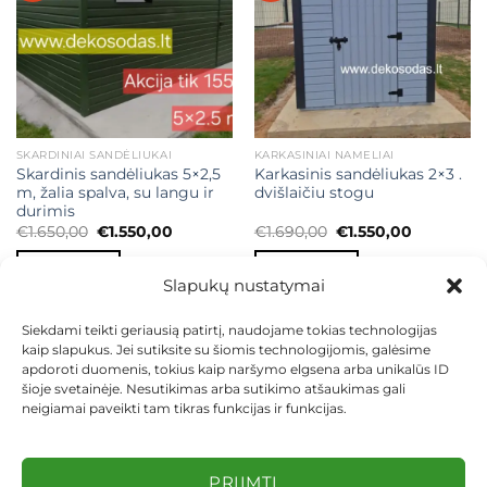
SKARDINIAI SANDĖLIUKAI
KARKASINIAI NAMELIAI
Skardinis sandėliukas 5×2,5
Karkasinis sandėliukas 2×3 .
m, žalia spalva, su langu ir
dvišlaičiu stogu
durimis
Original
Current
Original
Current
€
1.650,00
€
1.550,00
€
1.690,00
€
1.550,00
price
price
price
price
was:
is:
was:
is:
Į KREPŠELĮ
Į KREPŠELĮ
€1.650,00.
€1.550,00.
€1.690,00.
€1.550,00.
Slapukų nustatymai
Siekdami teikti geriausią patirtį, naudojame tokias technologijas
kaip slapukus. Jei sutiksite su šiomis technologijomis, galėsime
apdoroti duomenis, tokius kaip naršymo elgsena arba unikalūs ID
šioje svetainėje. Nesutikimas arba sutikimo atšaukimas gali
neigiamai paveikti tam tikras funkcijas ir funkcijas.
KONTAKTAI
INDIVIDUALŪS PROJEKTAI
MOKĖJIMAS LIZINGU
PIRKIMO TAISYKLĖS
PRISTATYMAS
KEITIMAS IR GRĄŽINIMAS
PRIVATUMO POLITIKA
PRIIMTI