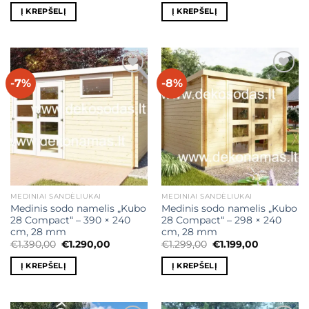
was:
is:
Į KREPŠELĮ
Į KREPŠELĮ
€1.490,00.
€1.390,00.
-7%
-8%
Mėgstamiausias
Mėgstamiausias
MEDINIAI SANDĖLIUKAI
MEDINIAI SANDĖLIUKAI
Medinis sodo namelis „Kubo
Medinis sodo namelis „Kubo
28 Compact“ – 390 × 240
28 Compact“ – 298 × 240
cm, 28 mm
cm, 28 mm
Original
Current
Original
Current
€
1.390,00
€
1.290,00
€
1.299,00
€
1.199,00
price
price
price
price
was:
is:
was:
is:
Į KREPŠELĮ
Į KREPŠELĮ
€1.390,00.
€1.290,00.
€1.299,00.
€1.199,00.