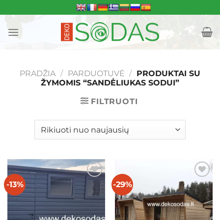
Skip
to
content
PRADŽIA
/
PARDUOTUVĖ
/
PRODUKTAI SU
ŽYMOMIS “SANDĖLIUKAS SODUI”
FILTRUOTI
-13%
-29%
Mėgstamiausias
Mėgstamiausias