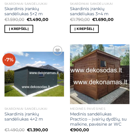
SKARDINIAI SANDĖLIUKAI
SKARDINIAI SANDĖLIUKAI
Skardinis įrankių
Skardinis įrankių
sandėliukas 5×2 m
sandėliukas 3×4 m
Original
Current
Original
Current
€
1.590,00
€
1.490,00
€
1.790,00
€
1.690,00
price
price
price
price
was:
is:
was:
is:
Į KREPŠELĮ
Į KREPŠELĮ
€1.590,00.
€1.490,00.
€1.790,00.
€1.690,00
-7%
Mėgstamiausias
Mėgstamiausias
SKARDINIAI SANDĖLIUKAI
MEDINĖS PAVĖSINĖS
Skardinis įrankių
Medinis sandėliukas
sandėliukas 4×2 m
Practico – įvairių dydžių, su
malkine, pavėsine ar WC
Original
Current
€
1.490,00
€
1.390,00
€
900,00
price
price