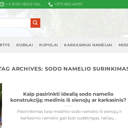
I-V 9:00-18:00 VAL.
+370 665 46911
IRTYS
KUBILAI
KUPOLAI
KARKASINIAI NAMELIAI
MOD
TAG ARCHIVES:
SODO NAMELIO SURINKIMA
Kaip pasirinkti idealią sodo namelio
konstrukciją: medinis iš sienojų ar karkasinis?
Pasirinkimas tarp medinio sodo namelio iš sienojų ir
karkasinio namelio gali būti sudėtingas, tačiau...