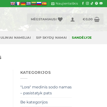
Naujienlaiškis
MĖGSTAMIAUSI
€
0,00
ULINIAI NAMELIAI
SIP SKYDŲ NAMAI
SANDĖLYJE
S
KATEGORIJOS
"Lora" medinis sodo namas
– pasistatyk pats
Be kategorijos