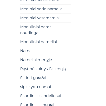
Mediniai sodo nameliai
Mediniai vasarnamiai
Moduliniai namai
naudinga
Moduliniai nameliai
Namai
Nameliai medyje
Rąstinės pirtys iš sienojų
Šiltinti garažai
sip skydu namai
Skardiniai sandėliukai
Skardiniiai angarai