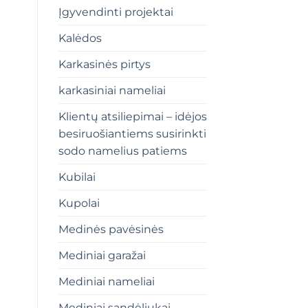
Įgyvendinti projektai
Kalėdos
Karkasinės pirtys
karkasiniai nameliai
Klientų atsiliepimai – idėjos
besiruošiantiems susirinkti
sodo namelius patiems
Kubilai
Kupolai
Medinės pavėsinės
Mediniai garažai
Mediniai nameliai
Mediniai sandėliukai