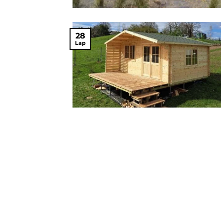
28
Lap