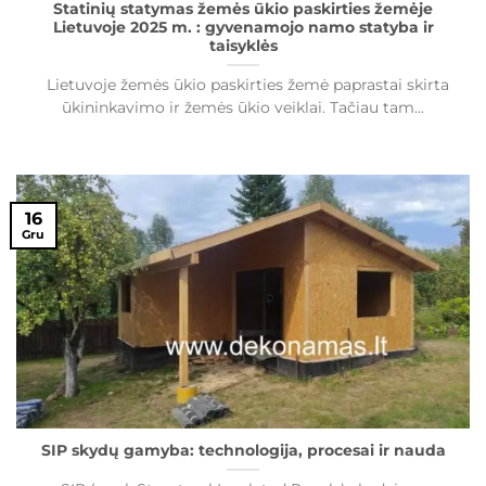
Statinių statymas žemės ūkio paskirties žemėje
Lietuvoje 2025 m. : gyvenamojo namo statyba ir
taisyklės
Lietuvoje žemės ūkio paskirties žemė paprastai skirta
ūkininkavimo ir žemės ūkio veiklai. Tačiau tam...
16
Gru
SIP skydų gamyba: technologija, procesai ir nauda