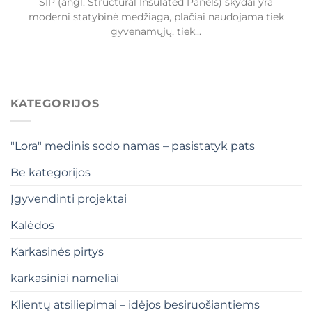
SIP (angl. Structural Insulated Panels) skydai yra
moderni statybinė medžiaga, plačiai naudojama tiek
gyvenamųjų, tiek...
KATEGORIJOS
"Lora" medinis sodo namas – pasistatyk pats
Be kategorijos
Įgyvendinti projektai
Kalėdos
Karkasinės pirtys
karkasiniai nameliai
Klientų atsiliepimai – idėjos besiruošiantiems