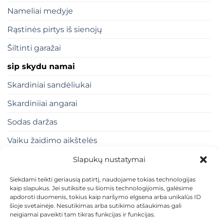
Nameliai medyje
Rąstinės pirtys iš sienojų
Šiltinti garažai
sip skydu namai
Skardiniai sandėliukai
Skardiniiai angarai
Sodas daržas
Vaiku žaidimo aikštelės
Slapukų nustatymai
Siekdami teikti geriausią patirtį, naudojame tokias technologijas
kaip slapukus. Jei sutiksite su šiomis technologijomis, galėsime
apdoroti duomenis, tokius kaip naršymo elgsena arba unikalūs ID
šioje svetainėje. Nesutikimas arba sutikimo atšaukimas gali
neigiamai paveikti tam tikras funkcijas ir funkcijas.