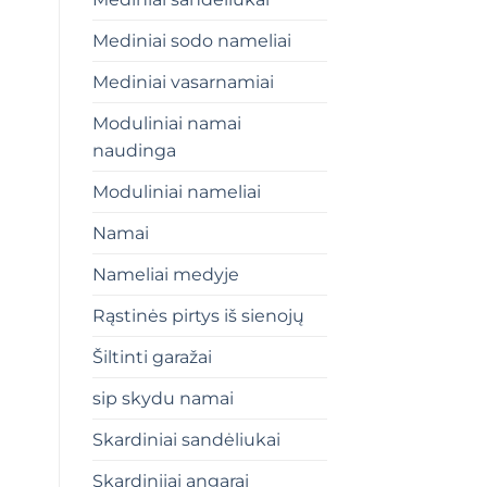
Mediniai sodo nameliai
Mediniai vasarnamiai
Moduliniai namai
naudinga
Moduliniai nameliai
Namai
Nameliai medyje
Rąstinės pirtys iš sienojų
Šiltinti garažai
sip skydu namai
Skardiniai sandėliukai
Skardiniiai angarai