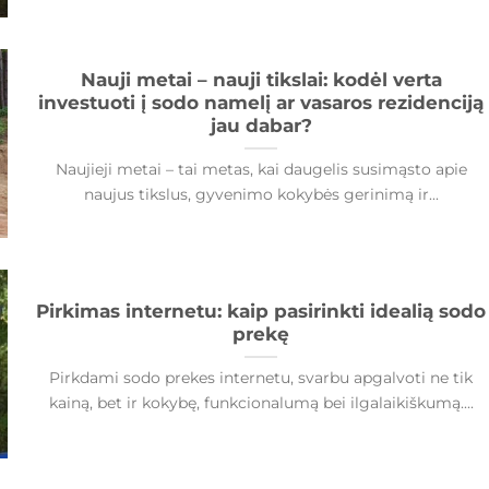
Nauji metai – nauji tikslai: kodėl verta
investuoti į sodo namelį ar vasaros rezidenciją
jau dabar?
Naujieji metai – tai metas, kai daugelis susimąsto apie
naujus tikslus, gyvenimo kokybės gerinimą ir...
Pirkimas internetu: kaip pasirinkti idealią sodo
prekę
Pirkdami sodo prekes internetu, svarbu apgalvoti ne tik
kainą, bet ir kokybę, funkcionalumą bei ilgalaikiškumą....