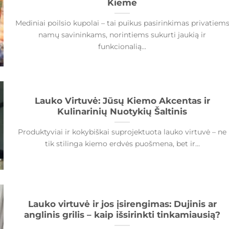
Kieme
Mediniai poilsio kupolai – tai puikus pasirinkimas privatiem
namų savininkams, norintiems sukurti jaukią ir
funkcionalią...
Lauko Virtuvė: Jūsų Kiemo Akcentas ir
Kulinarinių Nuotykių Šaltinis
Produktyviai ir kokybiškai suprojektuota lauko virtuvė – ne
tik stilinga kiemo erdvės puošmena, bet ir...
Lauko virtuvė ir jos įsirengimas: Dujinis ar
anglinis grilis – kaip išsirinkti tinkamiausią?