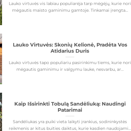
Lauko virtuvės vis labiau populiarėja tarp mėgėjų, kurie nor
mėgautis maisto gaminimu gamtoje. Tinkamai įrengta...
Lauko Virtuvės: Skonių Kelionė, Pradėta Vos
Atidarius Duris
Lauko virtuvės tapo populiariu pasirinkimu tiems, kurie nor
mėgautis gaminimu ir valgymu lauke, nesvarbu, ar...
Kaip Išsirinkti Tobulą Sandėliuką: Naudingi
Patarimai
Sandėliukas yra puiki vieta laikyti įrankius, sodininkystės
reikmenis ar kitus buities daiktus, kurie kasdien naudojami..