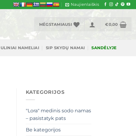
Naujienlaiškis
MĖGSTAMIAUSI
€
0,00
ULINIAI NAMELIAI
SIP SKYDŲ NAMAI
SANDĖLYJE
KATEGORIJOS
"Lora" medinis sodo namas
– pasistatyk pats
Be kategorijos