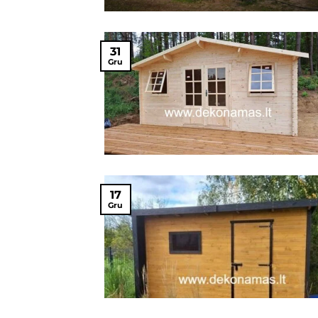
31
Gru
17
Gru