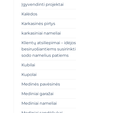
Įgyvendinti projektai
Kalėdos
Karkasinės pirtys
karkasiniai nameliai
Klientų atsiliepimai – idėjos
besiruošiantiems susirinkti
sodo namelius patiems
Kubilai
Kupolai
Medinės pavėsinės
Mediniai garažai
Mediniai nameliai
Mediniai sandėliukai