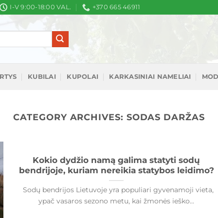
I-V 9:00-18:00 VAL.
+370 665 46911
IRTYS
KUBILAI
KUPOLAI
KARKASINIAI NAMELIAI
MOD
CATEGORY ARCHIVES:
SODAS DARŽAS
Kokio dydžio namą galima statyti sodų
bendrijoje, kuriam nereikia statybos leidimo?
Sodų bendrijos Lietuvoje yra populiari gyvenamoji vieta,
ypač vasaros sezono metu, kai žmonės ieško...