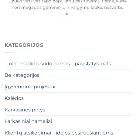
Lauko virtuvės tapo populiariu pasirinkimu tiems, kurie
nori mėgautis gaminimu ir valgymu lauke, nesvarbu,
ar...
KATEGORIJOS
"Lora" medinis sodo namas – pasistatyk pats
Be kategorijos
Įgyvendinti projektai
Kalėdos
Karkasinės pirtys
karkasiniai nameliai
Klientų atsiliepimai – idėjos besiruošiantiems