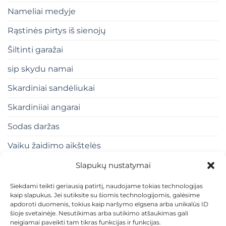
Nameliai medyje
Rąstinės pirtys iš sienojų
Šiltinti garažai
sip skydu namai
Skardiniai sandėliukai
Skardiniiai angarai
Sodas daržas
Vaiku žaidimo aikštelės
Slapukų nustatymai
Siekdami teikti geriausią patirtį, naudojame tokias technologijas
kaip slapukus. Jei sutiksite su šiomis technologijomis, galėsime
apdoroti duomenis, tokius kaip naršymo elgsena arba unikalūs ID
šioje svetainėje. Nesutikimas arba sutikimo atšaukimas gali
neigiamai paveikti tam tikras funkcijas ir funkcijas.