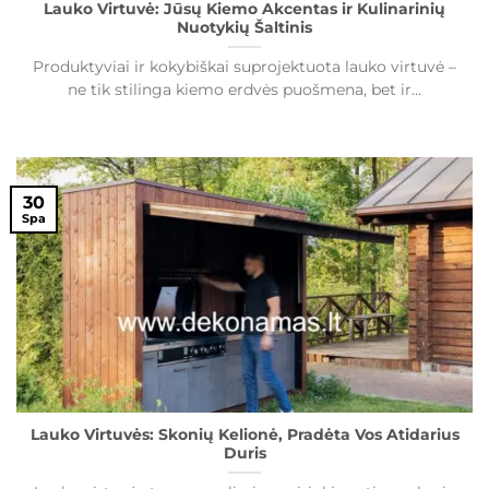
Lauko Virtuvė: Jūsų Kiemo Akcentas ir Kulinarinių
Nuotykių Šaltinis
Produktyviai ir kokybiškai suprojektuota lauko virtuvė –
ne tik stilinga kiemo erdvės puošmena, bet ir...
30
Spa
Lauko Virtuvės: Skonių Kelionė, Pradėta Vos Atidarius
Duris