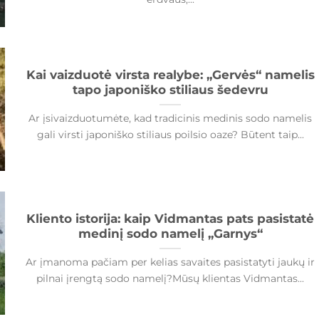
Kai vaizduotė virsta realybe: „Gervės“ namelis
tapo japoniško stiliaus šedevru
Ar įsivaizduotumėte, kad tradicinis medinis sodo namelis
gali virsti japoniško stiliaus poilsio oaze? Būtent taip...
Kliento istorija: kaip Vidmantas pats pasistatė
medinį sodo namelį „Garnys“
Ar įmanoma pačiam per kelias savaites pasistatyti jaukų ir
pilnai įrengtą sodo namelį?Mūsų klientas Vidmantas...