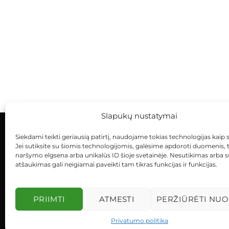
Slapukų nustatymai
Siekdami teikti geriausią patirtį, naudojame tokias technologijas kaip 
KONTAKTAI
INDIVIDUALŪS PROJEKTAI
Jei sutiksite su šiomis technologijomis, galėsime apdoroti duomenis, 
naršymo elgsena arba unikalūs ID šioje svetainėje. Nesutikimas arba 
atšaukimas gali neigiamai paveikti tam tikras funkcijas ir funkcijas.
PRIIMTI
ATMESTI
PERŽIŪRĖTI NUO
Privatumo politika