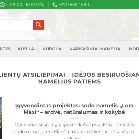
I-V 9:00-18:00 VAL.
+370 665 46911
IRTYS
KUBILAI
KUPOLAI
KARKASINIAI NAMELIAI
MOD
LIENTŲ ATSILIEPIMAI – IDĖJOS BESIRUOŠIA
NAMELIUS PATIEMS
Įgyvendintas projektas: sodo namelis „Lora
Maxi“ – erdvė, natūralumas ir kokybė
Dar vienas sėkmingai įgyvendintas projektas – medinis
sodo namas „Lora Maxi“, pastatytas klientui, ieškančiam
erdvaus,...