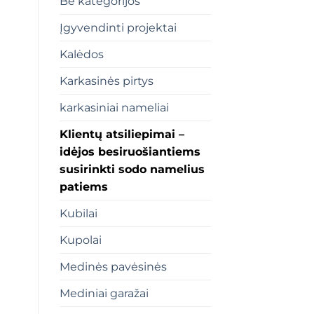
Be kategorijos
Įgyvendinti projektai
Kalėdos
Karkasinės pirtys
karkasiniai nameliai
Klientų atsiliepimai –
idėjos besiruošiantiems
susirinkti sodo namelius
patiems
Kubilai
Kupolai
Medinės pavėsinės
Mediniai garažai