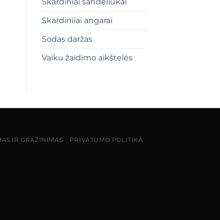
Skardiniai sandėliukai
Skardiniiai angarai
Sodas daržas
Vaiku žaidimo aikštelės
MAS IR GRĄŽINIMAS
PRIVATUMO POLITIKA