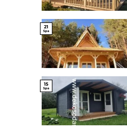
21
Spa
15
Spa