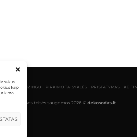
slapukus.
MOKĖJIMAS LIZINGU
PIRKIMO TAISYKLĖS
PRISTATYMAS
KEITI
tokius kaip
sutikimo
Visos teisės saugomos 2026 ©
dekosodas.lt
STATAS