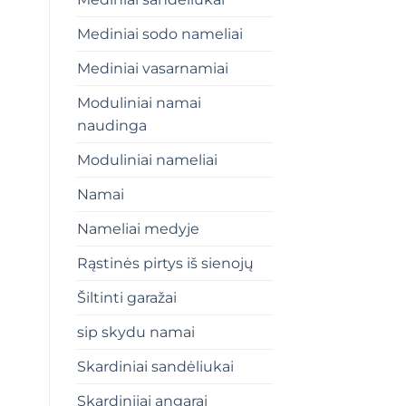
Mediniai sodo nameliai
Mediniai vasarnamiai
Moduliniai namai
naudinga
Moduliniai nameliai
Namai
Nameliai medyje
Rąstinės pirtys iš sienojų
Šiltinti garažai
sip skydu namai
Skardiniai sandėliukai
Skardiniiai angarai