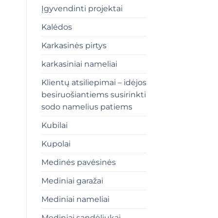
Įgyvendinti projektai
Kalėdos
Karkasinės pirtys
karkasiniai nameliai
Klientų atsiliepimai – idėjos
besiruošiantiems susirinkti
sodo namelius patiems
Kubilai
Kupolai
Medinės pavėsinės
Mediniai garažai
Mediniai nameliai
Mediniai sandėliukai