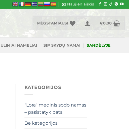
Naujienlaiškis
MĖGSTAMIAUSI
€
0,00
ULINIAI NAMELIAI
SIP SKYDŲ NAMAI
SANDĖLYJE
KATEGORIJOS
"Lora" medinis sodo namas
– pasistatyk pats
Be kategorijos