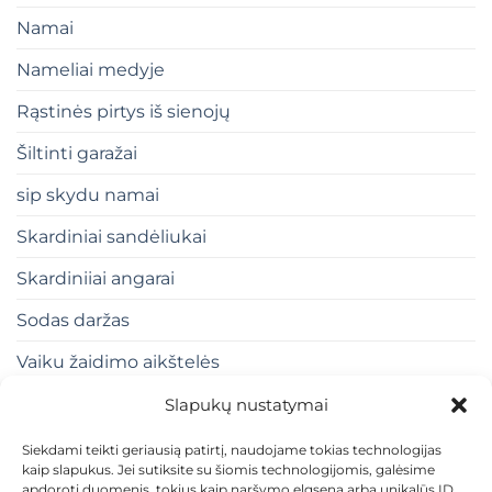
Namai
Nameliai medyje
Rąstinės pirtys iš sienojų
Šiltinti garažai
sip skydu namai
Skardiniai sandėliukai
Skardiniiai angarai
Sodas daržas
Vaiku žaidimo aikštelės
Slapukų nustatymai
Siekdami teikti geriausią patirtį, naudojame tokias technologijas
kaip slapukus. Jei sutiksite su šiomis technologijomis, galėsime
apdoroti duomenis, tokius kaip naršymo elgsena arba unikalūs ID