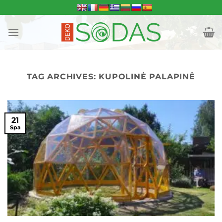
Skip
to
content
TAG ARCHIVES:
KUPOLINĖ PALAPINĖ
21
Spa