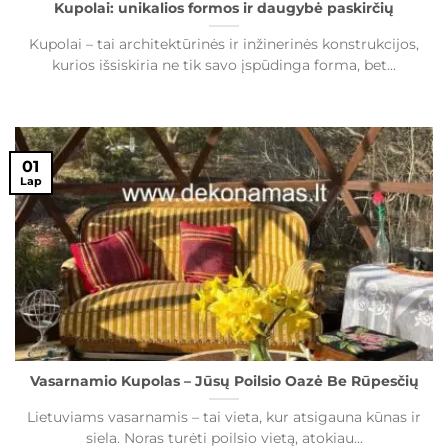
Kupolai: unikalios formos ir daugybė paskirčių
Kupolai – tai architektūrinės ir inžinerinės konstrukcijos,
kurios išsiskiria ne tik savo įspūdinga forma, bet...
01
Lap
Vasarnamio Kupolas – Jūsų Poilsio Oazė Be Rūpesčių
Lietuviams vasarnamis – tai vieta, kur atsigauna kūnas ir
siela. Noras turėti poilsio vietą, atokiau...