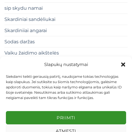
sip skydu namai
Skardiniai sandėliukai
Skardiniiai angarai
Sodas daržas
Vaiku žaidimo aikštelės
Slapukų nustatymai
Siekdami teikti geriausią patirtį, naudojame tokias technologijas
kaip slapukus. Jei sutiksite su šiomis technologijomis, galėsime
apdoroti duomenis, tokius kaip naršymo elgsena arba unikalūs ID
šioje svetainėje. Nesutikimas arba sutikimo atšaukimas gali
neigiamai paveikti tam tikras funkcijas ir funkcijas.
KONTAKTAI
INDIVIDUALŪS PROJEKTAI
MOKĖJIMAS LIZINGU
PIRKIMO TAISYKLĖS
PRISTATYMAS
KEITIMAS IR GRĄŽINIMAS
PRIVATUMO POLITIKA
PRIIMTI
Visos teisės saugomos 2026 ©
dekosodas.lt
ATMESTI