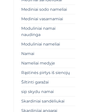
Mediniai sodo nameliai
Mediniai vasarnamiai
Moduliniai namai
naudinga
Moduliniai nameliai
Namai
Nameliai medyje
Rąstinės pirtys iš sienojų
Šiltinti garažai
sip skydu namai
Skardiniai sandėliukai
Skardiniiai angarai