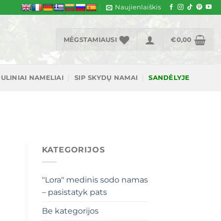
Naujienlaiškis
MĖGSTAMIAUSI
€
0,00
ULINIAI NAMELIAI
SIP SKYDŲ NAMAI
SANDĖLYJE
KATEGORIJOS
"Lora" medinis sodo namas
– pasistatyk pats
Be kategorijos