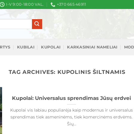
I-V 9:00-18:00 VAL.
+370 665 46911
IRTYS
KUBILAI
KUPOLAI
KARKASINIAI NAMELIAI
MOD
TAG ARCHIVES:
KUPOLINIS ŠILTNAMIS
Kupolai: Universalus sprendimas Jūsų erdvei
Kupolai vis labiau populiarėja kaip modernus ir universalus
sprendimas tiek asmeninėms, tiek komercinėms erdvėms.
Šių...