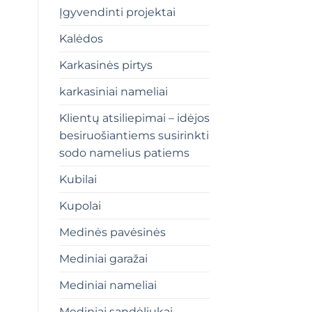
Įgyvendinti projektai
Kalėdos
Karkasinės pirtys
karkasiniai nameliai
Klientų atsiliepimai – idėjos
besiruošiantiems susirinkti
sodo namelius patiems
Kubilai
Kupolai
Medinės pavėsinės
Mediniai garažai
Mediniai nameliai
Mediniai sandėliukai