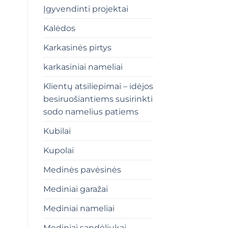
Įgyvendinti projektai
Kalėdos
Karkasinės pirtys
karkasiniai nameliai
Klientų atsiliepimai – idėjos
besiruošiantiems susirinkti
sodo namelius patiems
Kubilai
Kupolai
Medinės pavėsinės
Mediniai garažai
Mediniai nameliai
Mediniai sandėliukai