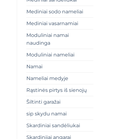
Mediniai sodo nameliai
Mediniai vasarnamiai
Moduliniai namai
naudinga
Moduliniai nameliai
Namai
Nameliai medyje
Rąstinės pirtys iš sienojų
Šiltinti garažai
sip skydu namai
Skardiniai sandėliukai
Skardiniiai angarai