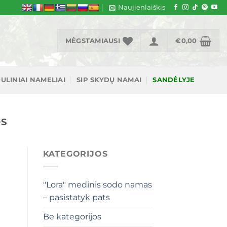
Naujienlaiškis
MĖGSTAMIAUSI
€
0,00
ULINIAI NAMELIAI
SIP SKYDŲ NAMAI
SANDĖLYJE
OS
KATEGORIJOS
"Lora" medinis sodo namas
– pasistatyk pats
Be kategorijos