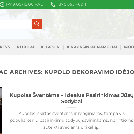
I-V 9:00-18:00 VAL.
+370 665 46911
IRTYS
KUBILAI
KUPOLAI
KARKASINIAI NAMELIAI
MOD
AG ARCHIVES:
KUPOLO DEKORAVIMO IDĖJ
Kupolas Šventėms – Idealus Pasirinkimas Jūsų
Sodybai
Kupolas, skirtas šventėms ir renginiams, tampa vis
populiaresniu pasirinkimu sodybų savininkams, norintiems
suteikti svečiams unikalią...