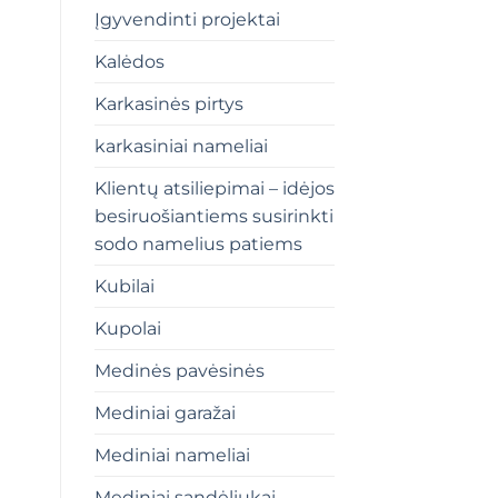
Įgyvendinti projektai
Kalėdos
Karkasinės pirtys
karkasiniai nameliai
Klientų atsiliepimai – idėjos
besiruošiantiems susirinkti
sodo namelius patiems
Kubilai
Kupolai
Medinės pavėsinės
Mediniai garažai
Mediniai nameliai
Mediniai sandėliukai