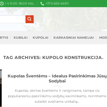
I-V 9:00-18:00 VAL.
+370 665 46911
IRTYS
KUBILAI
KUPOLAI
KARKASINIAI NAMELIAI
MOD
TAG ARCHIVES:
KUPOLO KONSTRUKCIJA.
Kupolas Šventėms – Idealus Pasirinkimas Jūsų
Sodybai
Kupolas, skirtas šventėms ir renginiams, tampa vis
populiaresniu pasirinkimu sodybų savininkams, norintiems
suteikti svečiams unikalią...