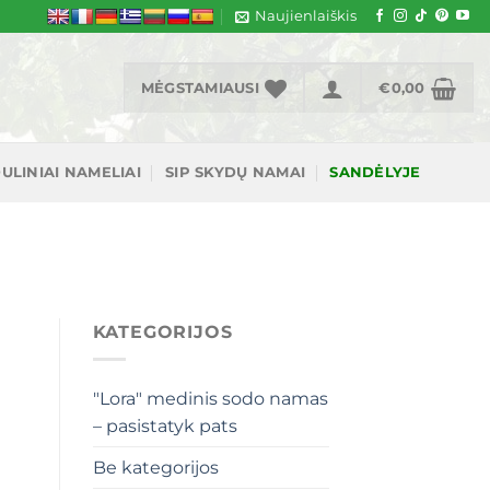
Naujienlaiškis
MĖGSTAMIAUSI
€
0,00
ULINIAI NAMELIAI
SIP SKYDŲ NAMAI
SANDĖLYJE
KATEGORIJOS
"Lora" medinis sodo namas
– pasistatyk pats
Be kategorijos