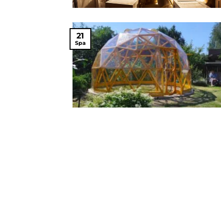
21
Spa