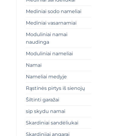
Mediniai sodo nameliai
Mediniai vasarnamiai
Moduliniai namai
naudinga
Moduliniai nameliai
Namai
Nameliai medyje
Rąstinės pirtys iš sienojų
Šiltinti garažai
sip skydu namai
Skardiniai sandėliukai
Skardiniiai angarai