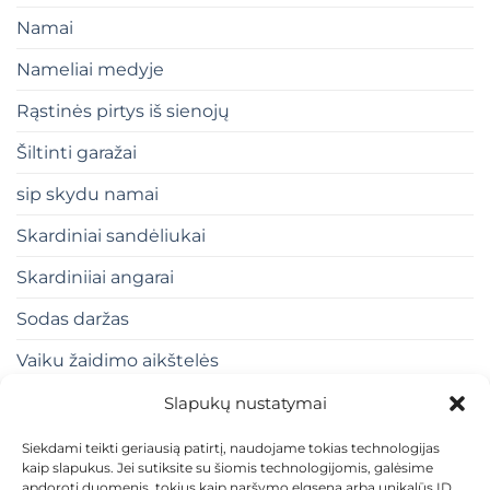
Namai
Nameliai medyje
Rąstinės pirtys iš sienojų
Šiltinti garažai
sip skydu namai
Skardiniai sandėliukai
Skardiniiai angarai
Sodas daržas
Vaiku žaidimo aikštelės
Slapukų nustatymai
Siekdami teikti geriausią patirtį, naudojame tokias technologijas
kaip slapukus. Jei sutiksite su šiomis technologijomis, galėsime
apdoroti duomenis, tokius kaip naršymo elgsena arba unikalūs ID