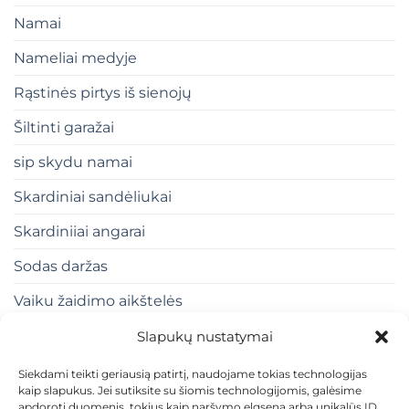
Namai
Nameliai medyje
Rąstinės pirtys iš sienojų
Šiltinti garažai
sip skydu namai
Skardiniai sandėliukai
Skardiniiai angarai
Sodas daržas
Vaiku žaidimo aikštelės
Slapukų nustatymai
Siekdami teikti geriausią patirtį, naudojame tokias technologijas
kaip slapukus. Jei sutiksite su šiomis technologijomis, galėsime
apdoroti duomenis, tokius kaip naršymo elgsena arba unikalūs ID