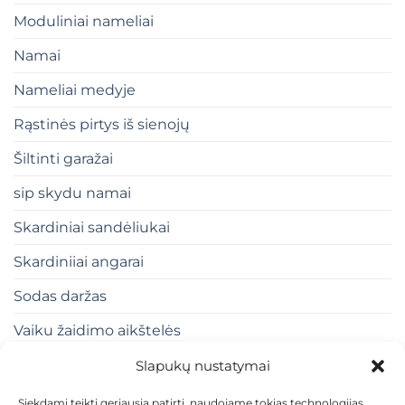
Moduliniai nameliai
Namai
Nameliai medyje
Rąstinės pirtys iš sienojų
Šiltinti garažai
sip skydu namai
Skardiniai sandėliukai
Skardiniiai angarai
Sodas daržas
Vaiku žaidimo aikštelės
Slapukų nustatymai
Siekdami teikti geriausią patirtį, naudojame tokias technologijas