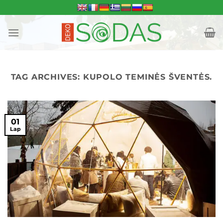
Skip
to
content
TAG ARCHIVES:
KUPOLO TEMINĖS ŠVENTĖS.
01
Lap