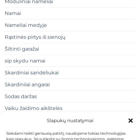
Moduliniai nameliai
Namai
Nameliai medyje
Rąstinės pirtys iš sienojų
Šiltinti garažai
sip skydu namai
Skardiniai sandėliukai
Skardiniiai angarai
Sodas daržas
Vaiku žaidimo aikštelės
Slapukų nustatymai
Siekdami teikti geriausią patirtį, naudojame tokias technologijas
kaip slapukus. Jei sutiksite su šiomis technologijomis, galėsime