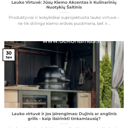
Lauko Virtuvė: Jūsų Kiemo Akcentas ir Kulinarinių
Nuotykių Šaltinis
Produktyviai ir kokybiškai suprojektuota lauko virtuvė –
ne tik stilinga kiemo erdvės puošmena, bet ir...
30
Spa
Lauko virtuvė ir jos įsirengimas: Dujinis ar anglinis
grilis – kaip išsirinkti tinkamiausią?