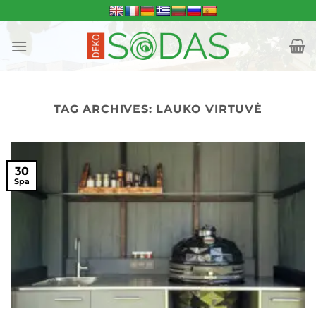
Skip
to
content
TAG ARCHIVES:
LAUKO VIRTUVĖ
30
Spa