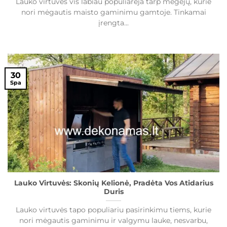
Lauko virtuvės vis labiau populiarėja tarp mėgėjų, kurie
nori mėgautis maisto gaminimu gamtoje. Tinkamai
įrengta...
30
Spa
Lauko Virtuvės: Skonių Kelionė, Pradėta Vos Atidarius
Duris
Lauko virtuvės tapo populiariu pasirinkimu tiems, kurie
nori mėgautis gaminimu ir valgymu lauke, nesvarbu,