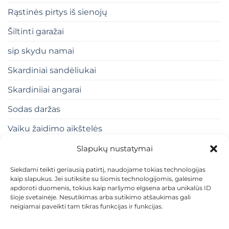
Rąstinės pirtys iš sienojų
Šiltinti garažai
sip skydu namai
Skardiniai sandėliukai
Skardiniiai angarai
Sodas daržas
Vaiku žaidimo aikštelės
Slapukų nustatymai
Siekdami teikti geriausią patirtį, naudojame tokias technologijas
kaip slapukus. Jei sutiksite su šiomis technologijomis, galėsime
apdoroti duomenis, tokius kaip naršymo elgsena arba unikalūs ID
šioje svetainėje. Nesutikimas arba sutikimo atšaukimas gali
neigiamai paveikti tam tikras funkcijas ir funkcijas.
KONTAKTAI
INDIVIDUALŪS PROJEKTAI
MOKĖJIMAS LIZINGU
PIRKIMO TAISYKLĖS
PRISTATYMAS
KEITIMAS IR GRĄŽINIMAS
PRIVATUMO POLITIKA