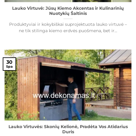
Lauko Virtuvė: Jūsų Kiemo Akcentas ir Kulinarinių
Nuotykių Šaltinis
Produktyviai ir kokybiškai suprojektuota lauko virtuvė –
ne tik stilinga kiemo erdvės puošmena, bet ir...
30
Spa
Lauko Virtuvės: Skonių Kelionė, Pradėta Vos Atidarius
Duris