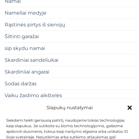
Namai
Nameliai medyje
Rąstinės pirtys iš sienojų
Šiltinti garažai
sip skydu namai
Skardiniai sandėliukai
Skardiniiai angarai
Sodas daržas
Vaiku žaidimo aikštelės
Slapukų nustatymai
Siekdami teikti geriausią patirtį, naudojame tokias technologijas
kaip slapukus. Jei sutiksite su šiomis technologijomis, galėsime
apdoroti duomenis, tokius kaip naršymo elgsena arba unikalūs ID
šioje svetainėje. Nesutikimas arba sutikimo atšaukimas gali