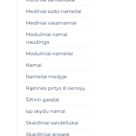
Mediniai sodo nameliai
Mediniai vasarnamiai
Moduliniai namai
naudinga
Moduliniai nameliai
Namai
Nameliai medyje
Rąstinės pirtys iš sienojų
Šiltinti garažai
sip skydu namai
Skardiniai sandėliukai
Skardiniiai angarai