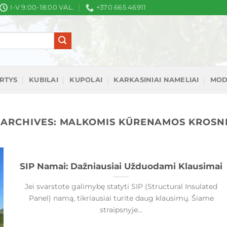
I-V 9:00-18:00 VAL.
+370 665 46911
IRTYS
KUBILAI
KUPOLAI
KARKASINIAI NAMELIAI
MOD
 ARCHIVES:
MALKOMIS KŪRENAMOS KROSN
SIP Namai: Dažniausiai Užduodami Klausimai
Jei svarstote galimybę statyti SIP (Structural Insulated
Panel) namą, tikriausiai turite daug klausimų. Šiame
straipsnyje...