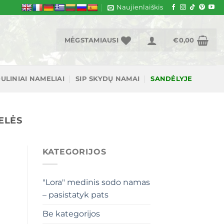
Naujienlaiškis
MĖGSTAMIAUSI
€
0,00
ULINIAI NAMELIAI
SIP SKYDŲ NAMAI
SANDĖLYJE
ELĖS
KATEGORIJOS
"Lora" medinis sodo namas
– pasistatyk pats
Be kategorijos