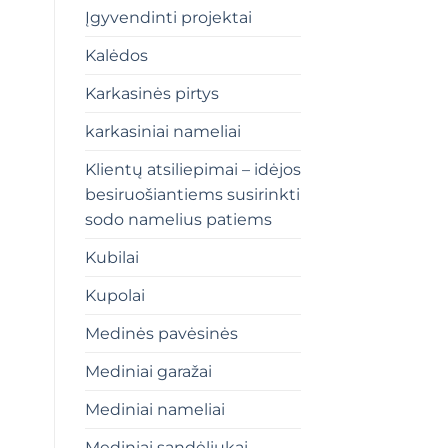
Įgyvendinti projektai
Kalėdos
Karkasinės pirtys
karkasiniai nameliai
Klientų atsiliepimai – idėjos
besiruošiantiems susirinkti
sodo namelius patiems
Kubilai
Kupolai
Medinės pavėsinės
Mediniai garažai
Mediniai nameliai
Mediniai sandėliukai