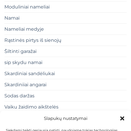
Moduliniai nameliai
Namai
Nameliai medyje
Rąstinės pirtys iš sienojų
Šiltinti garažai
sip skydu namai
Skardiniai sandėliukai
Skardiniiai angarai
Sodas daržas
Vaiku žaidimo aikštelės
Slapukų nustatymai
Siekdami teikti geriausią patirtį, naudojame tokias technologijas