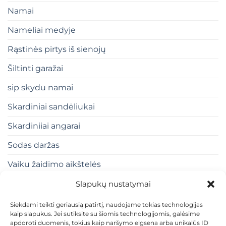
Namai
Nameliai medyje
Rąstinės pirtys iš sienojų
Šiltinti garažai
sip skydu namai
Skardiniai sandėliukai
Skardiniiai angarai
Sodas daržas
Vaiku žaidimo aikštelės
Slapukų nustatymai
Siekdami teikti geriausią patirtį, naudojame tokias technologijas
kaip slapukus. Jei sutiksite su šiomis technologijomis, galėsime
apdoroti duomenis, tokius kaip naršymo elgsena arba unikalūs ID