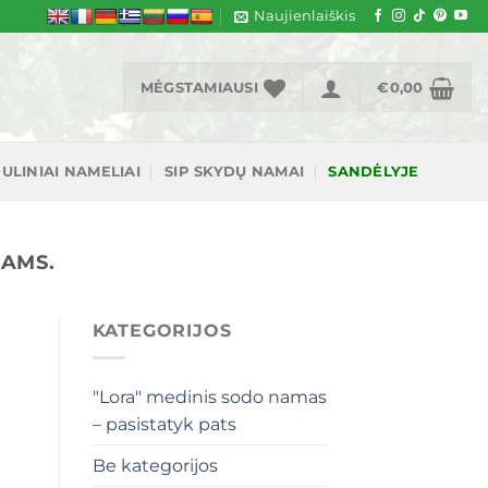
Naujienlaiškis
MĖGSTAMIAUSI
€
0,00
ULINIAI NAMELIAI
SIP SKYDŲ NAMAI
SANDĖLYJE
IAMS.
KATEGORIJOS
"Lora" medinis sodo namas
– pasistatyk pats
Be kategorijos