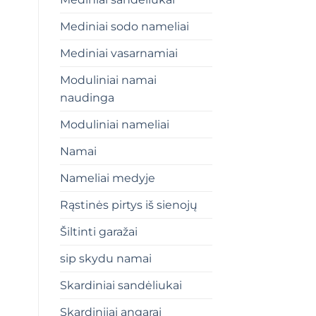
Mediniai sodo nameliai
Mediniai vasarnamiai
Moduliniai namai
naudinga
Moduliniai nameliai
Namai
Nameliai medyje
Rąstinės pirtys iš sienojų
Šiltinti garažai
sip skydu namai
Skardiniai sandėliukai
Skardiniiai angarai