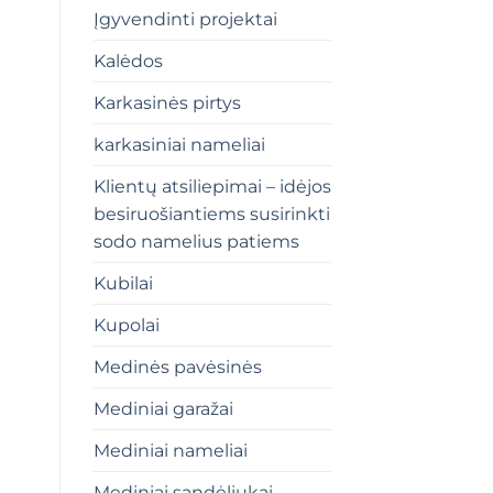
Įgyvendinti projektai
Kalėdos
Karkasinės pirtys
karkasiniai nameliai
Klientų atsiliepimai – idėjos
besiruošiantiems susirinkti
sodo namelius patiems
Kubilai
Kupolai
Medinės pavėsinės
Mediniai garažai
Mediniai nameliai
Mediniai sandėliukai