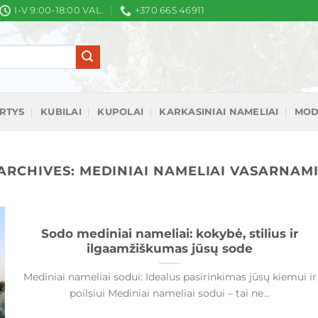
I-V 9:00-18:00 VAL.
+370 665 46911
IRTYS
KUBILAI
KUPOLAI
KARKASINIAI NAMELIAI
MOD
ARCHIVES:
MEDINIAI NAMELIAI VASARNAM
Sodo mediniai nameliai: kokybė, stilius ir
ilgaamžiškumas jūsų sode
Mediniai nameliai sodui: Idealus pasirinkimas jūsų kiemui ir
poilsiui Mediniai nameliai sodui – tai ne...