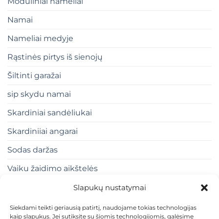
Moduliniai nameliai
Namai
Nameliai medyje
Rąstinės pirtys iš sienojų
Šiltinti garažai
sip skydu namai
Skardiniai sandėliukai
Skardiniiai angarai
Sodas daržas
Vaiku žaidimo aikštelės
Slapukų nustatymai
Siekdami teikti geriausią patirtį, naudojame tokias technologijas
kaip slapukus. Jei sutiksite su šiomis technologijomis, galėsime