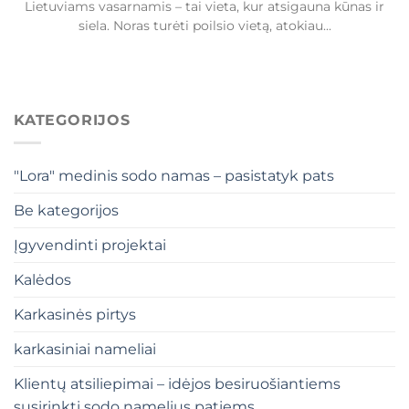
Lietuviams vasarnamis – tai vieta, kur atsigauna kūnas ir
siela. Noras turėti poilsio vietą, atokiau...
KATEGORIJOS
"Lora" medinis sodo namas – pasistatyk pats
Be kategorijos
Įgyvendinti projektai
Kalėdos
Karkasinės pirtys
karkasiniai nameliai
Klientų atsiliepimai – idėjos besiruošiantiems
susirinkti sodo namelius patiems