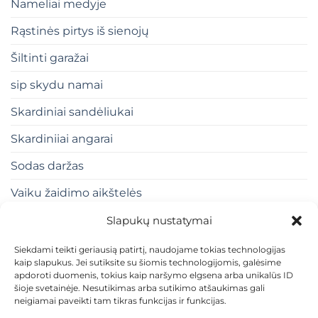
Nameliai medyje
Rąstinės pirtys iš sienojų
Šiltinti garažai
sip skydu namai
Skardiniai sandėliukai
Skardiniiai angarai
Sodas daržas
Vaiku žaidimo aikštelės
Slapukų nustatymai
Siekdami teikti geriausią patirtį, naudojame tokias technologijas
kaip slapukus. Jei sutiksite su šiomis technologijomis, galėsime
apdoroti duomenis, tokius kaip naršymo elgsena arba unikalūs ID
šioje svetainėje. Nesutikimas arba sutikimo atšaukimas gali
neigiamai paveikti tam tikras funkcijas ir funkcijas.
KONTAKTAI
INDIVIDUALŪS PROJEKTAI