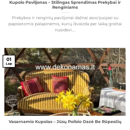
Kupolo Paviljonas – Stilingas Sprendimas Prekybai ir
Renginiams
Prekybos ir renginių paviljonai dažnai asocijuojasi su
paprastomis palapinėmis, kurių išvaizda per laiką greitai
nusidėvi....
01
Lap
Vasarnamio Kupolas – Jūsų Poilsio Oazė Be Rūpesčių